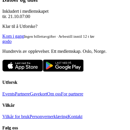
Inkludert i medlemskapet
tir. 21.10.
07:00
Klar til å Utforske?
Kom i gang
Ingen billettavgifter · Avbestill inntil 12 t før
godo
Hundrevis av opplevelser. Ett medlemskap. Oslo, Norge.
Utforsk
Events
Partnere
Gavekort
Om oss
For partnere
Vilkår
Vilkår for bruk
Personvernerklæring
Kontakt
Følg oss