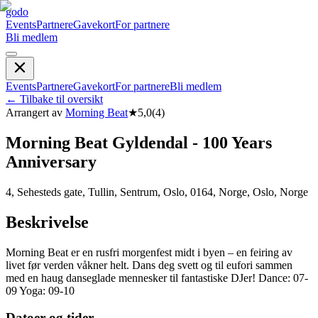
godo
Events
Partnere
Gavekort
For partnere
Bli medlem
Events
Partnere
Gavekort
For partnere
Bli medlem
←
Tilbake til oversikt
Arrangert av
Morning Beat
★
5,0
(
4
)
Morning Beat Gyldendal - 100 Years
Anniversary
4, Sehesteds gate, Tullin, Sentrum, Oslo, 0164, Norge, Oslo, Norge
Beskrivelse
Morning Beat er en rusfri morgenfest midt i byen – en feiring av
livet før verden våkner helt. Dans deg svett og til eufori sammen
med en haug danseglade mennesker til fantastiske DJer! Dance: 07-
09 Yoga: 09-10
Datoer og tider