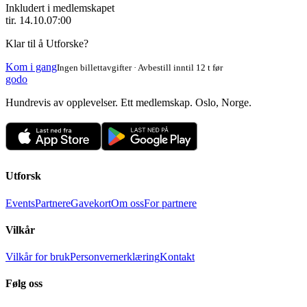
Inkludert i medlemskapet
tir. 14.10.
07:00
Klar til å Utforske?
Kom i gang
Ingen billettavgifter · Avbestill inntil 12 t før
godo
Hundrevis av opplevelser. Ett medlemskap. Oslo, Norge.
Utforsk
Events
Partnere
Gavekort
Om oss
For partnere
Vilkår
Vilkår for bruk
Personvernerklæring
Kontakt
Følg oss