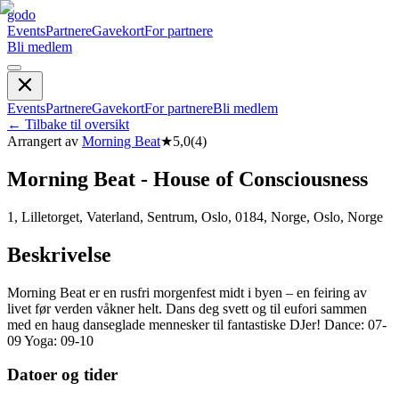
godo
Events
Partnere
Gavekort
For partnere
Bli medlem
Events
Partnere
Gavekort
For partnere
Bli medlem
←
Tilbake til oversikt
Arrangert av
Morning Beat
★
5,0
(
4
)
Morning Beat - House of Consciousness
1, Lilletorget, Vaterland, Sentrum, Oslo, 0184, Norge, Oslo, Norge
Beskrivelse
Morning Beat er en rusfri morgenfest midt i byen – en feiring av
livet før verden våkner helt. Dans deg svett og til eufori sammen
med en haug danseglade mennesker til fantastiske DJer! Dance: 07-
09 Yoga: 09-10
Datoer og tider