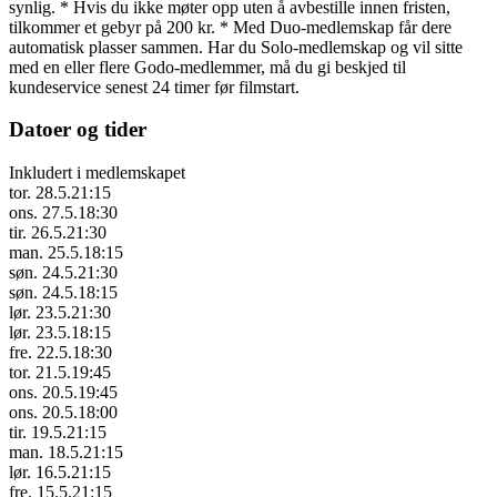
synlig. * Hvis du ikke møter opp uten å avbestille innen fristen,
tilkommer et gebyr på 200 kr. * Med Duo-medlemskap får dere
automatisk plasser sammen. Har du Solo-medlemskap og vil sitte
med en eller flere Godo-medlemmer, må du gi beskjed til
kundeservice senest 24 timer før filmstart.
Datoer og tider
Inkludert i medlemskapet
tor. 28.5.
21:15
ons. 27.5.
18:30
tir. 26.5.
21:30
man. 25.5.
18:15
søn. 24.5.
21:30
søn. 24.5.
18:15
lør. 23.5.
21:30
lør. 23.5.
18:15
fre. 22.5.
18:30
tor. 21.5.
19:45
ons. 20.5.
19:45
ons. 20.5.
18:00
tir. 19.5.
21:15
man. 18.5.
21:15
lør. 16.5.
21:15
fre. 15.5.
21:15