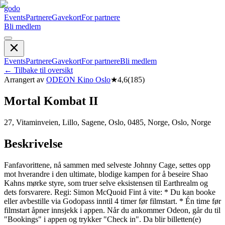
godo
Events
Partnere
Gavekort
For partnere
Bli medlem
Events
Partnere
Gavekort
For partnere
Bli medlem
←
Tilbake til oversikt
Arrangert av
ODEON Kino Oslo
★
4,6
(
185
)
Mortal Kombat II
27, Vitaminveien, Lillo, Sagene, Oslo, 0485, Norge, Oslo, Norge
Beskrivelse
Fanfavorittene, nå sammen med selveste Johnny Cage, settes opp
mot hverandre i den ultimate, blodige kampen for å beseire Shao
Kahns mørke styre, som truer selve eksistensen til Earthrealm og
dets forsvarere. Regi: Simon McQuoid Fint å vite: * Du kan booke
eller avbestille via Godopass inntil 4 timer før filmstart. * Én time før
filmstart åpner innsjekk i appen. Når du ankommer Odeon, går du til
"Bookings" i appen og trykker "Check in". Da blir billetten(e)