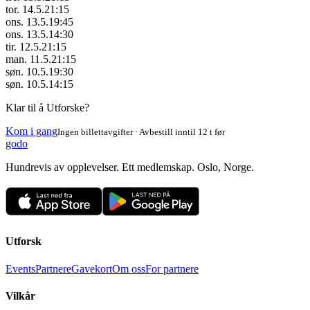
tor. 14.5.
21:15
ons. 13.5.
19:45
ons. 13.5.
14:30
tir. 12.5.
21:15
man. 11.5.
21:15
søn. 10.5.
19:30
søn. 10.5.
14:15
Klar til å Utforske?
Kom i gang
Ingen billettavgifter · Avbestill inntil 12 t før
godo
Hundrevis av opplevelser. Ett medlemskap. Oslo, Norge.
Utforsk
Events
Partnere
Gavekort
Om oss
For partnere
Vilkår