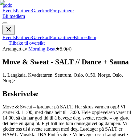
godo
Events
Partnere
Gavekort
For partnere
Bli medlem
Events
Partnere
Gavekort
For partnere
Bli medlem
←
Tilbake til oversikt
Arrangert av
Morning Beat
★
5,0
(
4
)
Move & Sweat - SALT // Dance + Sauna
1, Langkaia, Kvadraturen, Sentrum, Oslo, 0150, Norge, Oslo,
Norge
Beskrivelse
Move & Sweat – lørdager på SALT. Her skrus varmen opp! Vi
starter kl. 11:00, med dans helt til 13:00. Hele opplevelsen varer til
14:00, så du har god tid til å bevege deg, svette, resette – og gjøre
det hele en gang til. Flyt fritt mellom dansegulvet og dampen. Vi
gleder oss til å svette sammen med deg. Lørdager på SALT er
HAWT. Musikk: TBA Fint å vite: • Vi beveger oss i Langhuset •