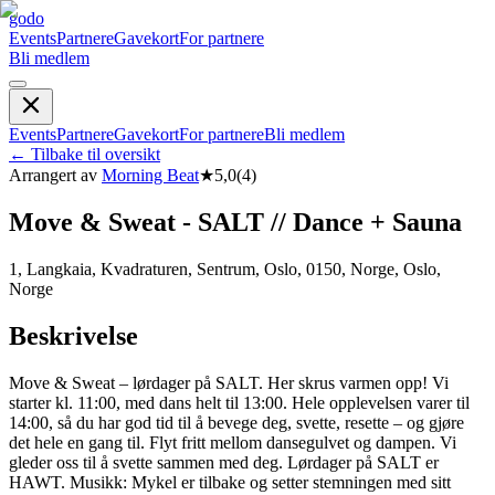
godo
Events
Partnere
Gavekort
For partnere
Bli medlem
Events
Partnere
Gavekort
For partnere
Bli medlem
←
Tilbake til oversikt
Arrangert av
Morning Beat
★
5,0
(
4
)
Move & Sweat - SALT // Dance + Sauna
1, Langkaia, Kvadraturen, Sentrum, Oslo, 0150, Norge, Oslo,
Norge
Beskrivelse
Move & Sweat – lørdager på SALT. Her skrus varmen opp! Vi
starter kl. 11:00, med dans helt til 13:00. Hele opplevelsen varer til
14:00, så du har god tid til å bevege deg, svette, resette – og gjøre
det hele en gang til. Flyt fritt mellom dansegulvet og dampen. Vi
gleder oss til å svette sammen med deg. Lørdager på SALT er
HAWT. Musikk: Mykel er tilbake og setter stemningen med sitt