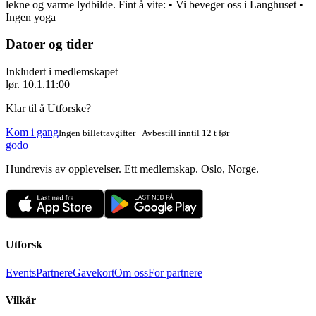
lekne og varme lydbilde. Fint å vite: • Vi beveger oss i Langhuset •
Ingen yoga
Datoer og tider
Inkludert i medlemskapet
lør. 10.1.
11:00
Klar til å Utforske?
Kom i gang
Ingen billettavgifter · Avbestill inntil 12 t før
godo
Hundrevis av opplevelser. Ett medlemskap. Oslo, Norge.
Utforsk
Events
Partnere
Gavekort
Om oss
For partnere
Vilkår