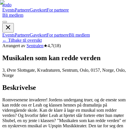
godo
Events
Partnere
Gavekort
For partnere
Bli medlem
Events
Partnere
Gavekort
For partnere
Bli medlem
←
Tilbake til oversikt
Arrangert av
Sentralen
★
4,7
(
18
)
Musikalen som kan redde verden
3, Øvre Slottsgate, Kvadraturen, Sentrum, Oslo, 0157, Norge, Oslo,
Norge
Beskrivelse
Romvesenene invaderer! Jordens undergang truer, og de eneste som
kan redde oss er Leah og klassen hennes på dramalinja på
videregående skole. Kan de klare å lage en musikal som redder
verden? Og hvorfor føler Leah at hjertet slår fortere etter hun møter
Shubel, en ny jente i klassen? "Musikalen som kan redde verden" er
en nyskreven musikal av Upspin Musikkteater. Den tar for seg den