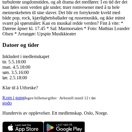
turbulente ungdomstiden, og alt drama det medfører. I en tid der det
kan føles som verden går under, truer romvesener med å ta hele
menneskeheten til sine slaver. Det blir en forrykende kveld med
både pop, rock, kjærlighetsballader og russemusikk, og ikke minst
svaret på spørsmålet: Kan en musikal redde verden? Fint å vite: *
Dørene åpner kl. 17.45 * Sal: Marmorsalen * Foto: Mathias Leander
Olsen * Arrangør: Upspin Musikkteater
Datoer og tider
Inkludert i medlemskapet
tir. 5.5.
18:00
man. 4.5.
18:00
søn. 3.5.
16:00
lør. 2.5.
18:00
Klar til å Utforske?
Kom i gang
Ingen billettavgifter · Avbestill inntil 12 t før
godo
Hundrevis av opplevelser. Ett medlemskap. Oslo, Norge.