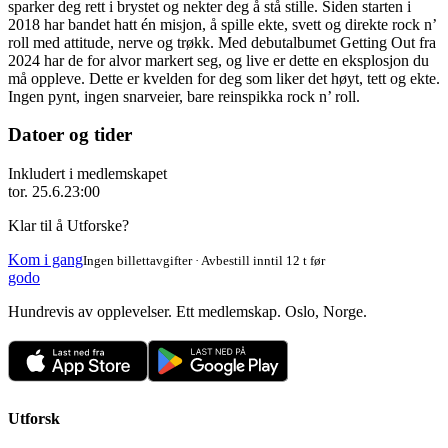
sparker deg rett i brystet og nekter deg å stå stille. Siden starten i
2018 har bandet hatt én misjon, å spille ekte, svett og direkte rock n’
roll med attitude, nerve og trøkk. Med debutalbumet Getting Out fra
2024 har de for alvor markert seg, og live er dette en eksplosjon du
må oppleve. Dette er kvelden for deg som liker det høyt, tett og ekte.
Ingen pynt, ingen snarveier, bare reinspikka rock n’ roll.
Datoer og tider
Inkludert i medlemskapet
tor. 25.6.
23:00
Klar til å Utforske?
Kom i gang
Ingen billettavgifter · Avbestill inntil 12 t før
godo
Hundrevis av opplevelser. Ett medlemskap. Oslo, Norge.
Utforsk