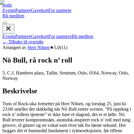
godo
Events
Partnere
Gavekort
For partnere
Bli medlem
Events
Partnere
Gavekort
For partnere
Bli medlem
←
Tilbake til oversikt
Arrangert av
Herr Nilsen
★
5,0
(
11
)
Nö Bull, rå rock n’ roll
5, C.J. Hambros plass, Tullin, Sentrum, Oslo, 0164, Norway, Oslo,
Norway
Beskrivelse
Tons of Rock-uka fortsetter på Herr Nilsen, og torsdag 25. juni kl.
23:00 smeller det skikkelig når Nö Bull entrer scenen. “På oppdrag i
rock n’ rollens tjeneste” er ikke bare et slagord, det er et løfte. Nö
Bull leverer kompromissløs, australsk-inspirert rock n’ roll med tung
groove, rå gitarer og en vokal som river tak fra første sekund. Her
bygges det et bunnsolid fundament i rytmeseksjonen, før riffene