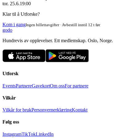
tor. 25.6.
19:00
Klar til å Utforske?
Kom i gang
Ingen billettavgifter · Avbestill inntil 12 t før
godo
Hundrevis av opplevelser. Ett medlemskap. Oslo, Norge.
Utforsk
Events
Partnere
Gavekort
Om oss
For partnere
Vilkår
Vilkår for bruk
Personvernerklæring
Kontakt
Følg oss
Instagram
TikTok
LinkedIn