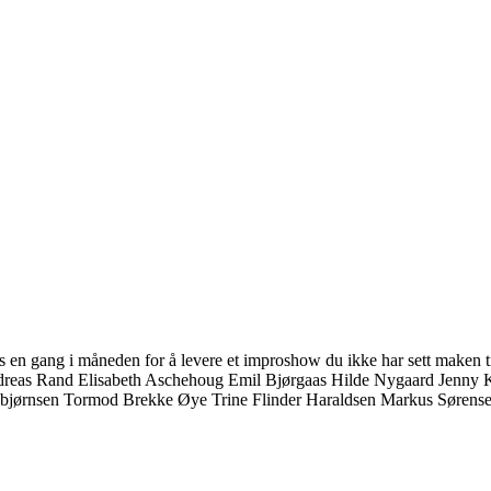
es en gang i måneden for å levere et improshow du ikke har sett maken
 Andreas Rand Elisabeth Aschehoug Emil Bjørgaas Hilde Nygaard Jenn
lbjørnsen Tormod Brekke Øye Trine Flinder Haraldsen Markus Sørense