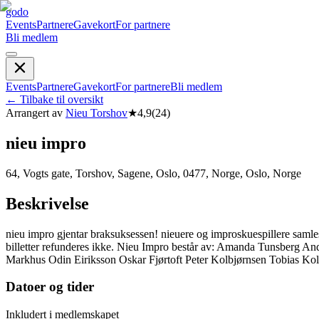
godo
Events
Partnere
Gavekort
For partnere
Bli medlem
Events
Partnere
Gavekort
For partnere
Bli medlem
←
Tilbake til oversikt
Arrangert av
Nieu Torshov
★
4,9
(
24
)
nieu impro
64, Vogts gate, Torshov, Sagene, Oslo, 0477, Norge, Oslo, Norge
Beskrivelse
nieu impro gjentar braksuksessen! nieuere og improskuespillere saml
billetter refunderes ikke. Nieu Impro består av: Amanda Tunsberg
Markhus Odin Eiriksson Oskar Fjørtoft Peter Kolbjørnsen Tobias Ko
Datoer og tider
Inkludert i medlemskapet