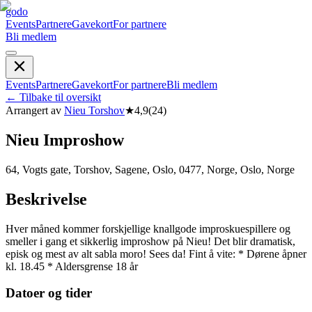
godo
Events
Partnere
Gavekort
For partnere
Bli medlem
Events
Partnere
Gavekort
For partnere
Bli medlem
←
Tilbake til oversikt
Arrangert av
Nieu Torshov
★
4,9
(
24
)
Nieu Improshow
64, Vogts gate, Torshov, Sagene, Oslo, 0477, Norge, Oslo, Norge
Beskrivelse
Hver måned kommer forskjellige knallgode improskuespillere og
smeller i gang et sikkerlig improshow på Nieu! Det blir dramatisk,
episk og mest av alt sabla moro! Sees da! Fint å vite: * Dørene åpner
kl. 18.45 * Aldersgrense 18 år
Datoer og tider