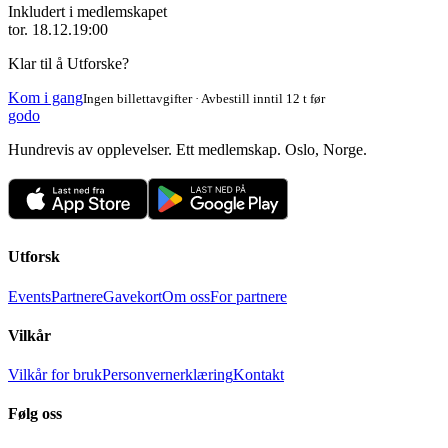
Inkludert i medlemskapet
tor. 18.12.
19:00
Klar til å Utforske?
Kom i gang
Ingen billettavgifter · Avbestill inntil 12 t før
godo
Hundrevis av opplevelser. Ett medlemskap. Oslo, Norge.
Utforsk
Events
Partnere
Gavekort
Om oss
For partnere
Vilkår
Vilkår for bruk
Personvernerklæring
Kontakt
Følg oss