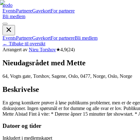
godo
Events
Partnere
Gavekort
For partnere
Bli medlem
Events
Partnere
Gavekort
For partnere
Bli medlem
←
Tilbake til oversikt
Arrangert av
Nieu Torshov
★
4,9
(
24
)
Nieudagsrådet med Mette
64, Vogts gate, Torshov, Sagene, Oslo, 0477, Norge, Oslo, Norge
Beskrivelse
En gjeng komikere prøver å løse publikums problemer, men er de egentlig
diskusjoner. Ingen spørsmål er for dumme og alle svar er lov. Publik
Mette Alstad Fint å vite: * Dørene åpner 15 minutter før showstart. * 
Datoer og tider
Inkludert i medlemskapet