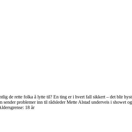
 de rette folka å lytte til? En ting er i hvert fall sikkert – det blir hy
um sender problemer inn til rådsleder Mette Alstad underveis i showet o
Aldersgrense: 18 år