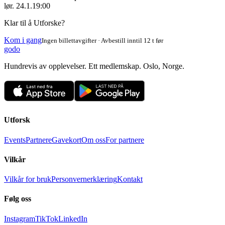
lør. 24.1.
19:00
Klar til å Utforske?
Kom i gang
Ingen billettavgifter · Avbestill inntil 12 t før
godo
Hundrevis av opplevelser. Ett medlemskap. Oslo, Norge.
Utforsk
Events
Partnere
Gavekort
Om oss
For partnere
Vilkår
Vilkår for bruk
Personvernerklæring
Kontakt
Følg oss
Instagram
TikTok
LinkedIn