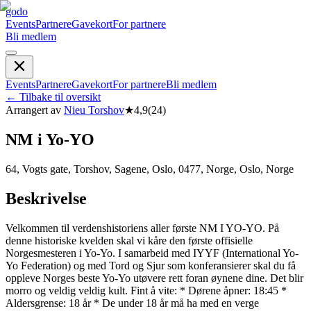
godo
Events
Partnere
Gavekort
For partnere
Bli medlem
Events
Partnere
Gavekort
For partnere
Bli medlem
←
Tilbake til oversikt
Arrangert av
Nieu Torshov
★
4,9
(
24
)
NM i Yo-YO
64, Vogts gate, Torshov, Sagene, Oslo, 0477, Norge, Oslo, Norge
Beskrivelse
Velkommen til verdenshistoriens aller første NM I YO-YO. På
denne historiske kvelden skal vi kåre den første offisielle
Norgesmesteren i Yo-Yo. I samarbeid med IYYF (International Yo-
Yo Federation) og med Tord og Sjur som konferansierer skal du få
oppleve Norges beste Yo-Yo utøvere rett foran øynene dine. Det blir
morro og veldig veldig kult. Fint å vite: * Dørene åpner: 18:45 *
Aldersgrense: 18 år * De under 18 år må ha med en verge