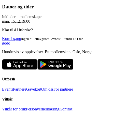
Datoer og tider
Inkludert i medlemskapet
man. 15.12.
19:00
Klar til å Utforske?
Kom i gang
Ingen billettavgifter · Avbestill inntil 12 t før
godo
Hundrevis av opplevelser. Ett medlemskap. Oslo, Norge.
Utforsk
Events
Partnere
Gavekort
Om oss
For partnere
Vilkår
Vilkår for bruk
Personvernerklæring
Kontakt