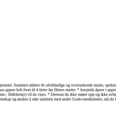
onister. Sammen utfører de uforklarlige og overraskende stunts, spektak
-appen helt frem til 4 timer før filmen starter. * Innsjekk åpner i appen
. Billetten(e) vil da vises. * Dersom du ikke møter opp og ikke avbestil
mskap og ønsker å sitte sammen med andre Godo-medlemmer, må du kont