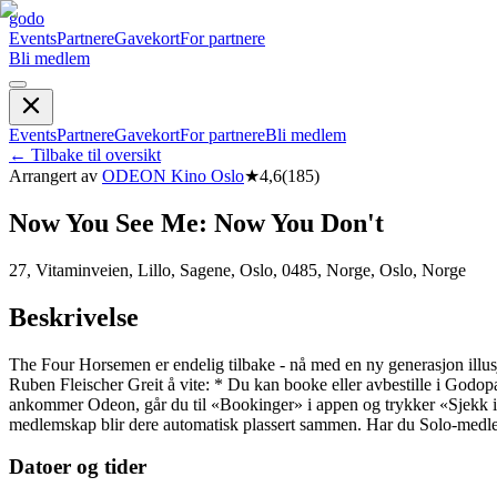
godo
Events
Partnere
Gavekort
For partnere
Bli medlem
Events
Partnere
Gavekort
For partnere
Bli medlem
←
Tilbake til oversikt
Arrangert av
ODEON Kino Oslo
★
4,6
(
185
)
Now You See Me: Now You Don't
27, Vitaminveien, Lillo, Sagene, Oslo, 0485, Norge, Oslo, Norge
Beskrivelse
The Four Horsemen er endelig tilbake - nå med en ny generasjon illusj
Ruben Fleischer Greit å vite: * Du kan booke eller avbestille i Godopass
ankommer Odeon, går du til «Bookinger» i appen og trykker «Sjekk inn»
medlemskap blir dere automatisk plassert sammen. Har du Solo-medle
Datoer og tider