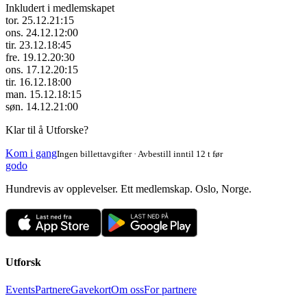
Inkludert i medlemskapet
tor. 25.12.
21:15
ons. 24.12.
12:00
tir. 23.12.
18:45
fre. 19.12.
20:30
ons. 17.12.
20:15
tir. 16.12.
18:00
man. 15.12.
18:15
søn. 14.12.
21:00
Klar til å Utforske?
Kom i gang
Ingen billettavgifter · Avbestill inntil 12 t før
godo
Hundrevis av opplevelser. Ett medlemskap. Oslo, Norge.
Utforsk
Events
Partnere
Gavekort
Om oss
For partnere