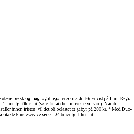
ulære brekk og magi og illusjoner som aldri før er vist på film! Regi:
 1 time før filmstart (sørg for at du har nyeste versjon). Når du
ler innen fristen, vil det bli belastet et gebyr på 200 kr. * Med Duo-
akte kundeservice senest 24 timer før filmstart.