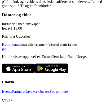
på forhånd, og kveldens danseleder sufflerer oss underveis. Ta med
gode sko! * Te og kaffe inkludert
Datoer og tider
Inkludert i medlemskapet
fre. 9.1.
18:00
Klar til å Utforske?
Kom i gang
Ingen billettavgifter · Avbestill inntil 12 t før
godo
Hundrevis av opplevelser. Ett medlemskap. Oslo, Norge.
Utforsk
Events
Partnere
Gavekort
Om oss
For partnere
Vilkår