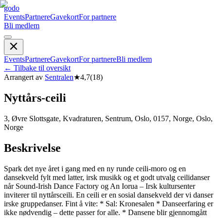
godo
Events
Partnere
Gavekort
For partnere
Bli medlem
Events
Partnere
Gavekort
For partnere
Bli medlem
←
Tilbake til oversikt
Arrangert av
Sentralen
★
4,7
(
18
)
Nyttårs-ceili
3, Øvre Slottsgate, Kvadraturen, Sentrum, Oslo, 0157, Norge, Oslo,
Norge
Beskrivelse
Spark det nye året i gang med en ny runde ceili-moro og en
dansekveld fylt med latter, irsk musikk og et godt utvalg ceilidanser
når Sound-Irish Dance Factory og An Iorua – Irsk kultursenter
inviterer til nyttårsceili. En ceili er en sosial dansekveld der vi danser
irske gruppedanser. Fint å vite: * Sal: Kronesalen * Danseerfaring er
ikke nødvendig – dette passer for alle. * Dansene blir gjennomgått