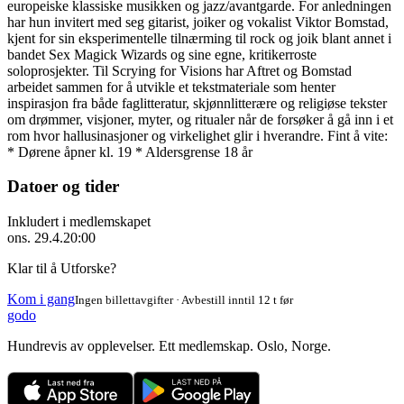
europeiske klassiske musikken og jazz/avantgarde. For anledningen
har hun invitert med seg gitarist, joiker og vokalist Viktor Bomstad,
kjent for sin eksperimentelle tilnærming til rock og joik blant annet i
bandet Sex Magick Wizards og sine egne, kritikerroste
soloprosjekter. Til Scrying for Visions har Aftret og Bomstad
arbeidet sammen for å utvikle et tekstmateriale som henter
inspirasjon fra både faglitteratur, skjønnlitterære og religiøse tekster
om drømmer, visjoner, myter, og ritualer når de forsøker å gå inn i et
rom hvor hallusinasjoner og virkelighet glir i hverandre. Fint å vite:
* Dørene åpner kl. 19 * Aldersgrense 18 år
Datoer og tider
Inkludert i medlemskapet
ons. 29.4.
20:00
Klar til å Utforske?
Kom i gang
Ingen billettavgifter · Avbestill inntil 12 t før
godo
Hundrevis av opplevelser. Ett medlemskap. Oslo, Norge.