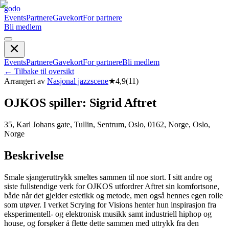
godo
Events
Partnere
Gavekort
For partnere
Bli medlem
Events
Partnere
Gavekort
For partnere
Bli medlem
←
Tilbake til oversikt
Arrangert av
Nasjonal jazzscene
★
4,9
(
11
)
OJKOS spiller: Sigrid Aftret
35, Karl Johans gate, Tullin, Sentrum, Oslo, 0162, Norge, Oslo,
Norge
Beskrivelse
Smale sjangeruttrykk smeltes sammen til noe stort. I sitt andre og
siste fullstendige verk for OJKOS utfordrer Aftret sin komfortsone,
både når det gjelder estetikk og metode, men også hennes egen rolle
som utøver. I verket Scrying for Visions henter hun inspirasjon fra
eksperimentell- og elektronisk musikk samt industriell hiphop og
house, og forsøker å flette dette sammen med uttrykk fra den