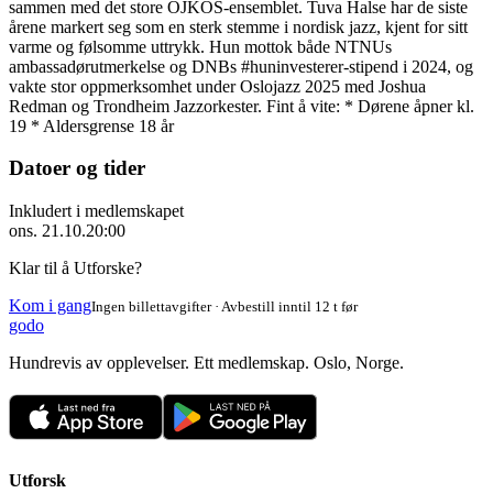
sammen med det store OJKOS-ensemblet. Tuva Halse har de siste
årene markert seg som en sterk stemme i nordisk jazz, kjent for sitt
varme og følsomme uttrykk. Hun mottok både NTNUs
ambassadørutmerkelse og DNBs #huninvesterer-stipend i 2024, og
vakte stor oppmerksomhet under Oslojazz 2025 med Joshua
Redman og Trondheim Jazzorkester. Fint å vite: * Dørene åpner kl.
19 * Aldersgrense 18 år
Datoer og tider
Inkludert i medlemskapet
ons. 21.10.
20:00
Klar til å Utforske?
Kom i gang
Ingen billettavgifter · Avbestill inntil 12 t før
godo
Hundrevis av opplevelser. Ett medlemskap. Oslo, Norge.
Utforsk