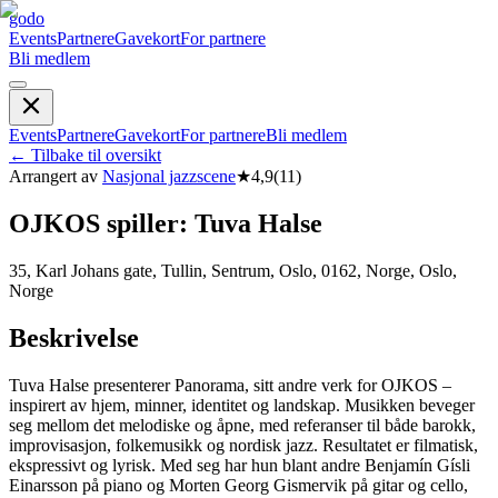
godo
Events
Partnere
Gavekort
For partnere
Bli medlem
Events
Partnere
Gavekort
For partnere
Bli medlem
←
Tilbake til oversikt
Arrangert av
Nasjonal jazzscene
★
4,9
(
11
)
OJKOS spiller: Tuva Halse
35, Karl Johans gate, Tullin, Sentrum, Oslo, 0162, Norge, Oslo,
Norge
Beskrivelse
Tuva Halse presenterer Panorama, sitt andre verk for OJKOS –
inspirert av hjem, minner, identitet og landskap. Musikken beveger
seg mellom det melodiske og åpne, med referanser til både barokk,
improvisasjon, folkemusikk og nordisk jazz. Resultatet er filmatisk,
ekspressivt og lyrisk. Med seg har hun blant andre Benjamín Gísli
Einarsson på piano og Morten Georg Gismervik på gitar og cello,