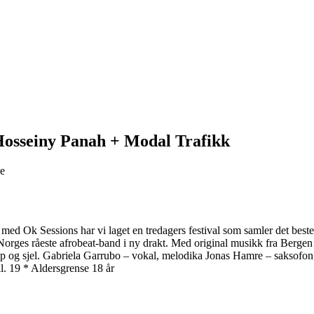
osseiny Panah + Modal Trafikk
ge
ed Ok Sessions har vi laget en tredagers festival som samler det beste
rges råeste afrobeat-band i ny drakt. Med original musikk fra Bergen og
kropp og sjel. Gabriela Garrubo – vokal, melodika Jonas Hamre – sakso
l. 19 * Aldersgrense 18 år