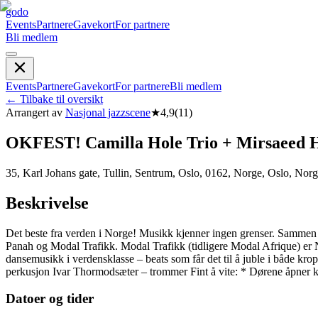
godo
Events
Partnere
Gavekort
For partnere
Bli medlem
Events
Partnere
Gavekort
For partnere
Bli medlem
←
Tilbake til oversikt
Arrangert av
Nasjonal jazzscene
★
4,9
(
11
)
OKFEST! Camilla Hole Trio + Mirsaeed H
35, Karl Johans gate, Tullin, Sentrum, Oslo, 0162, Norge, Oslo, Nor
Beskrivelse
Det beste fra verden i Norge! Musikk kjenner ingen grenser. Sammen m
Panah og Modal Trafikk. Modal Trafikk (tidligere Modal Afrique) er No
dansemusikk i verdensklasse – beats som får det til å juble i både 
perkusjon Ivar Thormodsæter – trommer Fint å vite: * Dørene åpner k
Datoer og tider