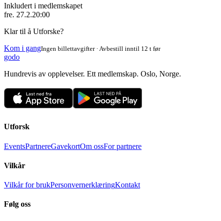
Inkludert i medlemskapet
fre. 27.2.
20:00
Klar til å Utforske?
Kom i gang
Ingen billettavgifter · Avbestill inntil 12 t før
godo
Hundrevis av opplevelser. Ett medlemskap. Oslo, Norge.
Utforsk
Events
Partnere
Gavekort
Om oss
For partnere
Vilkår
Vilkår for bruk
Personvernerklæring
Kontakt
Følg oss