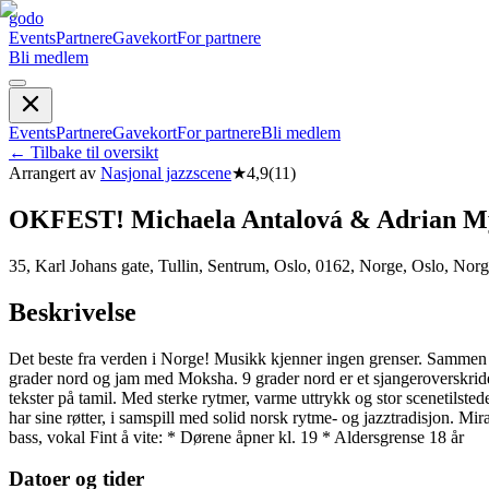
godo
Events
Partnere
Gavekort
For partnere
Bli medlem
Events
Partnere
Gavekort
For partnere
Bli medlem
←
Tilbake til oversikt
Arrangert av
Nasjonal jazzscene
★
4,9
(
11
)
OKFEST! Michaela Antalová & Adrian My
35, Karl Johans gate, Tullin, Sentrum, Oslo, 0162, Norge, Oslo, Nor
Beskrivelse
Det beste fra verden i Norge! Musikk kjenner ingen grenser. Sammen m
grader nord og jam med Moksha. 9 grader nord er et sjangeroverskrid
tekster på tamil. Med sterke rytmer, varme uttrykk og stor scenetils
har sine røtter, i samspill med solid norsk rytme- og jazztradisjon. 
bass, vokal Fint å vite: * Dørene åpner kl. 19 * Aldersgrense 18 år
Datoer og tider