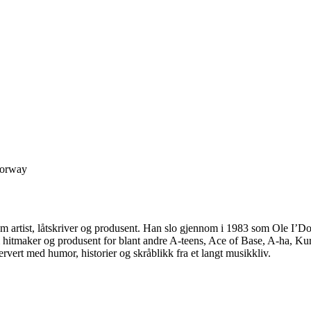
Norway
– som artist, låtskriver og produsent. Han slo gjennom i 1983 som Ole 
hitmaker og produsent for blant andre A-teens, Ace of Base, A-ha, Ku
 servert med humor, historier og skråblikk fra et langt musikkliv.