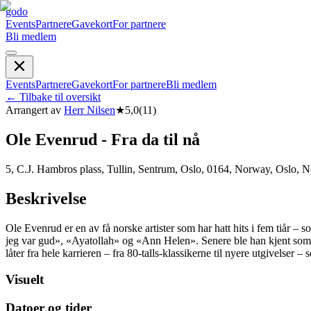
godo
Events
Partnere
Gavekort
For partnere
Bli medlem
Events
Partnere
Gavekort
For partnere
Bli medlem
←
Tilbake til oversikt
Arrangert av
Herr Nilsen
★
5,0
(
11
)
Ole Evenrud - Fra da til nå
5, C.J. Hambros plass, Tullin, Sentrum, Oslo, 0164, Norway, Oslo, 
Beskrivelse
Ole Evenrud er en av få norske artister som har hatt hits i fem tiår 
jeg var gud», «Ayatollah» og «Ann Helen». Senere ble han kjent som 
låter fra hele karrieren – fra 80-talls-klassikerne til nyere utgivelser –
Visuelt
Datoer og tider