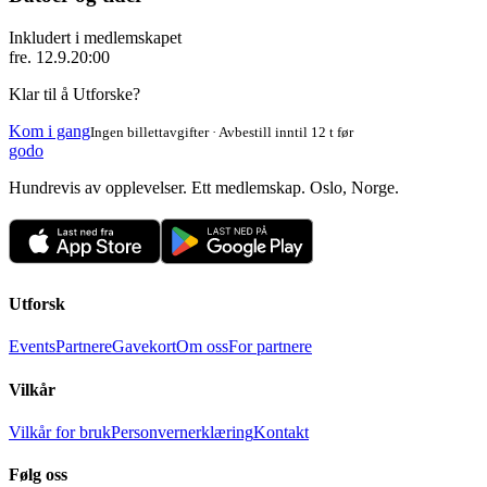
Inkludert i medlemskapet
fre. 12.9.
20:00
Klar til å Utforske?
Kom i gang
Ingen billettavgifter · Avbestill inntil 12 t før
godo
Hundrevis av opplevelser. Ett medlemskap. Oslo, Norge.
Utforsk
Events
Partnere
Gavekort
Om oss
For partnere
Vilkår
Vilkår for bruk
Personvernerklæring
Kontakt
Følg oss