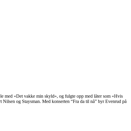
I’Dole med «Det vakke min skyld», og fulgte opp med låter som «Hvis
rt Nilsen og Staysman. Med konserten “Fra da til nå” byr Evenrud på