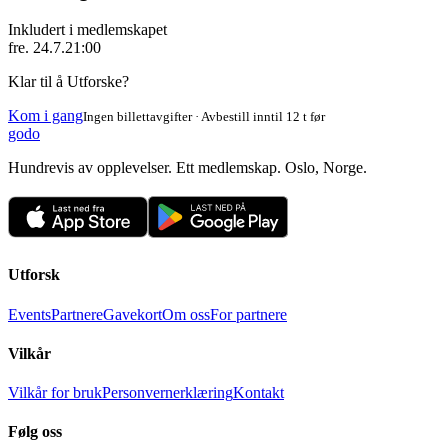
Inkludert i medlemskapet
fre. 24.7.
21:00
Klar til å Utforske?
Kom i gang
Ingen billettavgifter · Avbestill inntil 12 t før
godo
Hundrevis av opplevelser. Ett medlemskap. Oslo, Norge.
Utforsk
Events
Partnere
Gavekort
Om oss
For partnere
Vilkår
Vilkår for bruk
Personvernerklæring
Kontakt
Følg oss