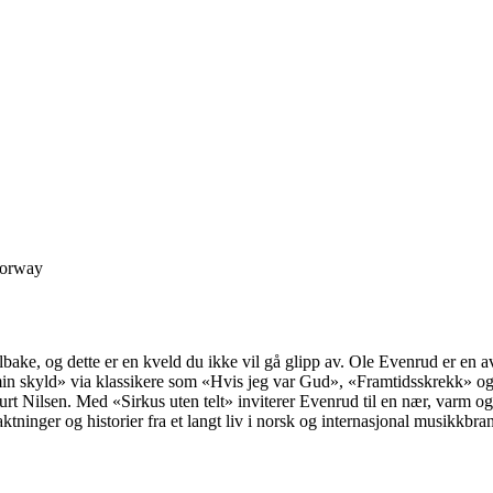
Norway
lbake, og dette er en kveld du ikke vil gå glipp av. Ole Evenrud er en av
in skyld» via klassikere som «Hvis jeg var Gud», «Framtidsskrekk» og 
 Nilsen. Med «Sirkus uten telt» inviterer Evenrud til en nær, varm og 
tninger og historier fra et langt liv i norsk og internasjonal musikkbran