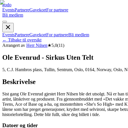
godo
Events
Partnere
Gavekort
For partnere
Bli medlem
Events
Partnere
Gavekort
For partnere
Bli medlem
←
Tilbake til oversikt
Arrangert av
Herr Nilsen
★
5,0
(
11
)
Ole Evenrud - Sirkus Uten Telt
5, C.J. Hambros plass, Tullin, Sentrum, Oslo, 0164, Norway, Oslo, 
Beskrivelse
Sist gang Ole Evenrud gjestet Herr Nilsen ble det utsolgt. Nå er han ti
artist, låtskriver og produsent. Fra gjennombruddet med «Det vakke m
Teens, Ace of Base og a-ha, og monsterhiten «She's So High» med Kurt
låtene som har preget generasjoner, krydret med selvironi, skarpe betrak
historiefortelling. Dette blir fullt, sikre deg billett i tide.
Datoer og tider