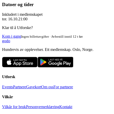
Datoer og tider
Inkludert i medlemskapet
tor. 16.10.
21:00
Klar til å Utforske?
Kom i gang
Ingen billettavgifter · Avbestill inntil 12 t før
godo
Hundrevis av opplevelser. Ett medlemskap. Oslo, Norge.
Utforsk
Events
Partnere
Gavekort
Om oss
For partnere
Vilkår
Vilkår for bruk
Personvernerklæring
Kontakt