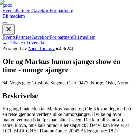
godo
Events
Partnere
Gavekort
For partnere
Bli medlem
Events
Partnere
Gavekort
For partnere
Bli medlem
←
Tilbake til oversikt
Arrangert av
Nieu Torshov
★
4,9
(
24
)
Ole og Markus humorsjangershow én
time - mange sjangre
64, Vogts gate, Torshov, Sagene, Oslo, 0477, Norge, Oslo, Norge
Beskrivelse
Én gang i måneden tar Markus Vangen og Ole Klevan deg med på
en reise gjennom verdens ulike humorsjangre. Hvilke og hvor
mange vet man ikke før man sitter i salen. Det kan bli stand-up,
satire, klovn, musikals humor eller slapstick? Det vi kan love er at
DET BLIR GØY! Dørene åpner: 20:45 Aldersgrense: 18 år