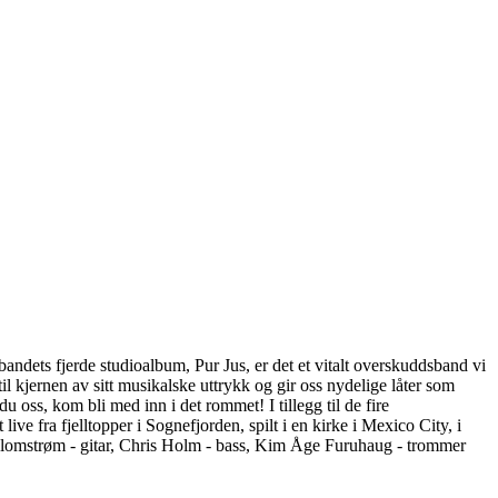
ndets fjerde studioalbum, Pur Jus, er det et vitalt overskuddsband vi
il kjernen av sitt musikalske uttrykk og gir oss nydelige låter som
u oss, kom bli med inn i det rommet! I tillegg til de fire
 fra fjelltopper i Sognefjorden, spilt i en kirke i Mexico City, i
 Blomstrøm - gitar, Chris Holm - bass, Kim Åge Furuhaug - trommer