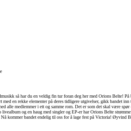
ge
sikk så har du en veldig fin tur foran deg her med Orions Belte! På ba
 med en rekke elementer på deres tidligere utgivelser, gikk bandet inn t
ve med alle medlemmer i ett og samme rom. Det er som det skal være spør d
livealbum og en haug med singler og EP-er har Orions Belte strømmet live
 Nå kommer bandet endelig til oss for å lage fest på Victoria! Øyvind