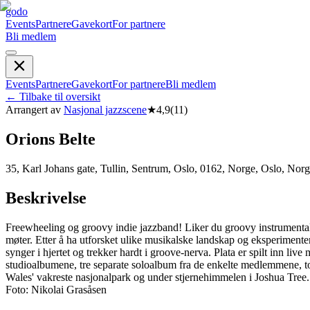
godo
Events
Partnere
Gavekort
For partnere
Bli medlem
Events
Partnere
Gavekort
For partnere
Bli medlem
←
Tilbake til oversikt
Arrangert av
Nasjonal jazzscene
★
4,9
(
11
)
Orions Belte
35, Karl Johans gate, Tullin, Sentrum, Oslo, 0162, Norge, Oslo, Nor
Beskrivelse
Freewheeling og groovy indie jazzband! Liker du groovy instrumentalmu
møter. Etter å ha utforsket ulike musikalske landskap og eksperimentert
synger i hjertet og trekker hardt i groove-nerva. Plata er spilt inn li
studioalbumene, tre separate soloalbum fra de enkelte medlemmene, to 
Wales' vakreste nasjonalpark og under stjernehimmelen i Joshua Tree.
Foto: Nikolai Grasåsen