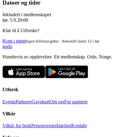
Datoer og tider
Inkludert i medlemskapet
lør. 5.9.
20:00
Klar til å Utforske?
Kom i gang
Ingen billettavgifter · Avbestill inntil 12 t før
godo
Hundrevis av opplevelser. Ett medlemskap. Oslo, Norge.
Utforsk
Events
Partnere
Gavekort
Om oss
For partnere
Vilkår
Vilkår for bruk
Personvernerklæring
Kontakt