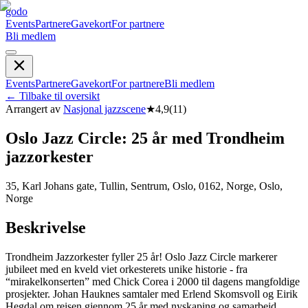
godo
Events
Partnere
Gavekort
For partnere
Bli medlem
Events
Partnere
Gavekort
For partnere
Bli medlem
←
Tilbake til oversikt
Arrangert av
Nasjonal jazzscene
★
4,9
(
11
)
Oslo Jazz Circle: 25 år med Trondheim
jazzorkester
35, Karl Johans gate, Tullin, Sentrum, Oslo, 0162, Norge, Oslo,
Norge
Beskrivelse
Trondheim Jazzorkester fyller 25 år! Oslo Jazz Circle markerer
jubileet med en kveld viet orkesterets unike historie - fra
“mirakelkonserten” med Chick Corea i 2000 til dagens mangfoldige
prosjekter. Johan Hauknes samtaler med Erlend Skomsvoll og Eirik
Hegdal om reisen gjennom 25 år med nyskaping og samarbeid.