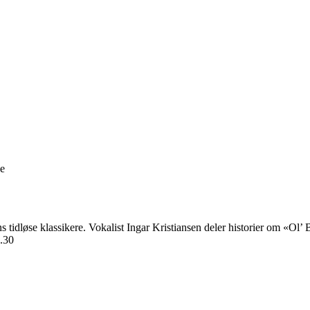
ge
ans tidløse klassikere. Vokalist Ingar Kristiansen deler historier om «O
8.30