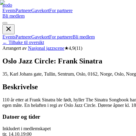
godo
Events
Partnere
Gavekort
For partnere
Bli medlem
Events
Partnere
Gavekort
For partnere
Bli medlem
←
Tilbake til oversikt
Arrangert av
Nasjonal jazzscene
★
4,9
(
11
)
Oslo Jazz Circle: Frank Sinatra
35, Karl Johans gate, Tullin, Sentrum, Oslo, 0162, Norge, Oslo, Nor
Beskrivelse
110 år etter at Frank Sinatra ble født, hyller The Sinatra Songbook h
egen måte. En helaften i regi av Oslo Jazz Circle. Dørene åpner kl. 1
Datoer og tider
Inkludert i medlemskapet
tir. 14.10.
19:00