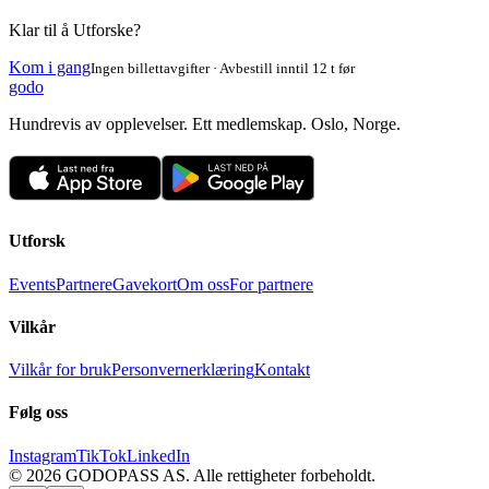
Klar til å Utforske?
Kom i gang
Ingen billettavgifter · Avbestill inntil 12 t før
godo
Hundrevis av opplevelser. Ett medlemskap. Oslo, Norge.
Utforsk
Events
Partnere
Gavekort
Om oss
For partnere
Vilkår
Vilkår for bruk
Personvernerklæring
Kontakt
Følg oss
Instagram
TikTok
LinkedIn
©
2026
GODOPASS AS.
Alle rettigheter forbeholdt.