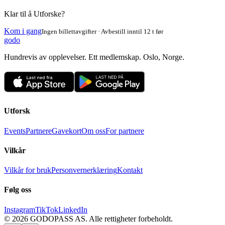
Klar til å Utforske?
Kom i gang
Ingen billettavgifter · Avbestill inntil 12 t før
godo
Hundrevis av opplevelser. Ett medlemskap. Oslo, Norge.
Utforsk
Events
Partnere
Gavekort
Om oss
For partnere
Vilkår
Vilkår for bruk
Personvernerklæring
Kontakt
Følg oss
Instagram
TikTok
LinkedIn
©
2026
GODOPASS AS.
Alle rettigheter forbeholdt.