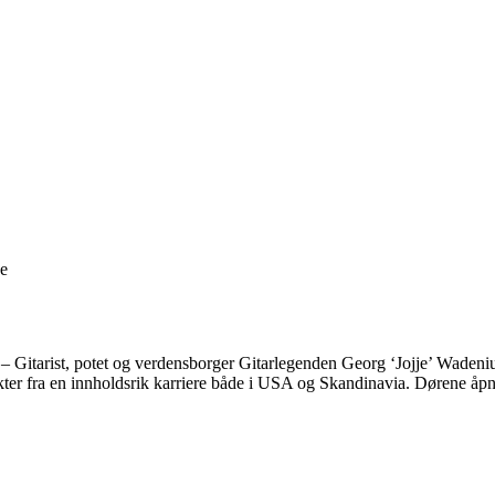
ge
– Gitarist, potet og verdensborger Gitarlegenden Georg ‘Jojje’ Wadenius
kter fra en innholdsrik karriere både i USA og Skandinavia. Dørene åpn