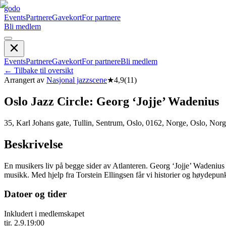
godo
Events
Partnere
Gavekort
For partnere
Bli medlem
Events
Partnere
Gavekort
For partnere
Bli medlem
←
Tilbake til oversikt
Arrangert av
Nasjonal jazzscene
★
4,9
(
11
)
Oslo Jazz Circle: Georg ‘Jojje’ Wadenius
35, Karl Johans gate, Tullin, Sentrum, Oslo, 0162, Norge, Oslo, Nor
Beskrivelse
En musikers liv på begge sider av Atlanteren. Georg ‘Jojje’ Wadenius 
musikk. Med hjelp fra Torstein Ellingsen får vi historier og høydepun
Datoer og tider
Inkludert i medlemskapet
tir. 2.9.
19:00