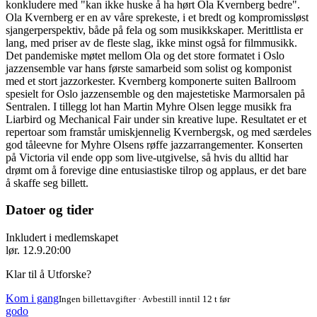
konkludere med "kan ikke huske å ha hørt Ola Kvernberg bedre".
Ola Kvernberg er en av våre sprekeste, i et bredt og kompromissløst
sjangerperspektiv, både på fela og som musikkskaper. Merittlista er
lang, med priser av de fleste slag, ikke minst også for filmmusikk.
Det pandemiske møtet mellom Ola og det store formatet i Oslo
jazzensemble var hans første samarbeid som solist og komponist
med et stort jazzorkester. Kvernberg komponerte suiten Ballroom
spesielt for Oslo jazzensemble og den majestetiske Marmorsalen på
Sentralen. I tillegg lot han Martin Myhre Olsen legge musikk fra
Liarbird og Mechanical Fair under sin kreative lupe. Resultatet er et
repertoar som framstår umiskjennelig Kvernbergsk, og med særdeles
god tåleevne for Myhre Olsens røffe jazzarrangementer. Konserten
på Victoria vil ende opp som live-utgivelse, så hvis du alltid har
drømt om å forevige dine entusiastiske tilrop og applaus, er det bare
å skaffe seg billett.
Datoer og tider
Inkludert i medlemskapet
lør. 12.9.
20:00
Klar til å Utforske?
Kom i gang
Ingen billettavgifter · Avbestill inntil 12 t før
godo