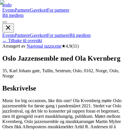
godo
Events
Partnere
Gavekort
For partnere
Bli medlem
Events
Partnere
Gavekort
For partnere
Bli medlem
←
Tilbake til oversikt
Arrangert av
Nasjonal jazzscene
★
4,9
(
11
)
Oslo Jazzensemble med Ola Kvernberg
35, Karl Johans gate, Tullin, Sentrum, Oslo, 0162, Norge, Oslo,
Norge
Beskrivelse
Music for big occasions, like this one! Ola Kvernberg møtte Oslo
jazzensemble for første gang i pandemiåret 2021. Stedet var Oslo
jazzfestival, og det ble to konserter på rappen foran et begrenset,
men til gjengjeld svært musikkhungrig, publikum. Møtet mellom
Kvernberg, Oslo jazzensemble og musikkarrangør Martin Myhre
Olsen fikk Aftenpostens musikkmelder Arild R. Andersen til å