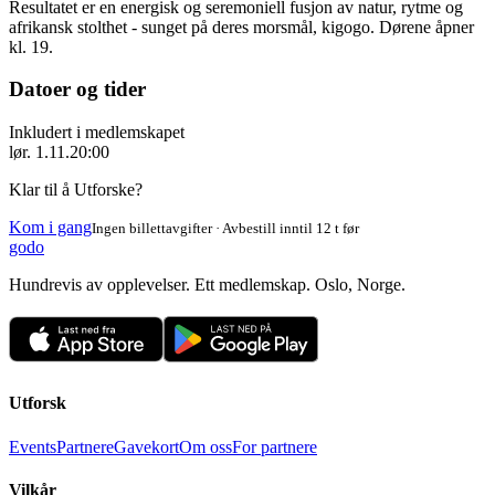
Resultatet er en energisk og seremoniell fusjon av natur, rytme og
afrikansk stolthet - sunget på deres morsmål, kigogo. Dørene åpner
kl. 19.
Datoer og tider
Inkludert i medlemskapet
lør. 1.11.
20:00
Klar til å Utforske?
Kom i gang
Ingen billettavgifter · Avbestill inntil 12 t før
godo
Hundrevis av opplevelser. Ett medlemskap. Oslo, Norge.
Utforsk
Events
Partnere
Gavekort
Om oss
For partnere
Vilkår