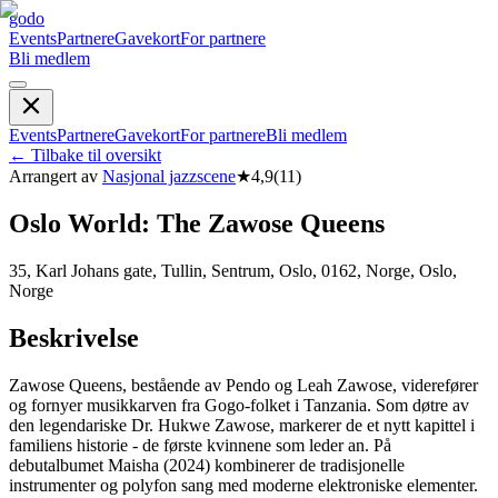
godo
Events
Partnere
Gavekort
For partnere
Bli medlem
Events
Partnere
Gavekort
For partnere
Bli medlem
←
Tilbake til oversikt
Arrangert av
Nasjonal jazzscene
★
4,9
(
11
)
Oslo World: The Zawose Queens
35, Karl Johans gate, Tullin, Sentrum, Oslo, 0162, Norge, Oslo,
Norge
Beskrivelse
Zawose Queens, bestående av Pendo og Leah Zawose, viderefører
og fornyer musikkarven fra Gogo-folket i Tanzania. Som døtre av
den legendariske Dr. Hukwe Zawose, markerer de et nytt kapittel i
familiens historie - de første kvinnene som leder an. På
debutalbumet Maisha (2024) kombinerer de tradisjonelle
instrumenter og polyfon sang med moderne elektroniske elementer.