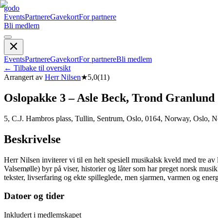
godo
Events
Partnere
Gavekort
For partnere
Bli medlem
Events
Partnere
Gavekort
For partnere
Bli medlem
←
Tilbake til oversikt
Arrangert av
Herr Nilsen
★
5,0
(
11
)
Oslopakke 3 – Asle Beck, Trond Granlund 
5, C.J. Hambros plass, Tullin, Sentrum, Oslo, 0164, Norway, Oslo, 
Beskrivelse
Herr Nilsen inviterer vi til en helt spesiell musikalsk kveld med tre 
Valsemølle) byr på viser, historier og låter som har preget norsk musi
tekster, livserfaring og ekte spilleglede, men sjarmen, varmen og energi
Datoer og tider
Inkludert i medlemskapet