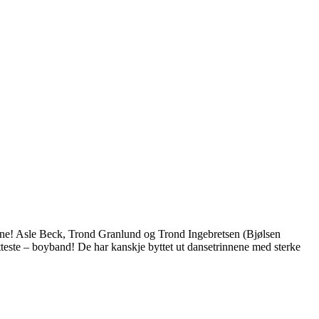
n scene! Asle Beck, Trond Granlund og Trond Ingebretsen (Bjølsen
otteste – boyband! De har kanskje byttet ut dansetrinnene med sterke