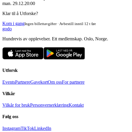
man. 29.12.
20:00
Klar til å Utforske?
Kom i gang
Ingen billettavgifter · Avbestill inntil 12 t før
godo
Hundrevis av opplevelser. Ett medlemskap. Oslo, Norge.
Utforsk
Events
Partnere
Gavekort
Om oss
For partnere
Vilkår
Vilkår for bruk
Personvernerklæring
Kontakt
Følg oss
Instagram
TikTok
LinkedIn