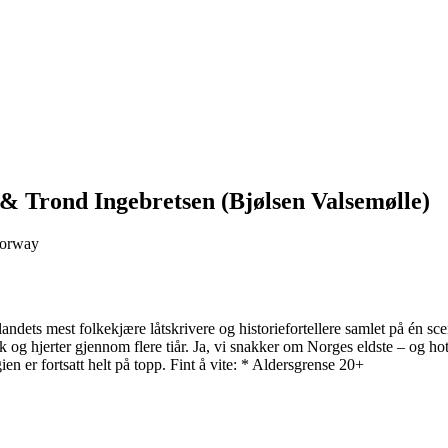
& Trond Ingebretsen (Bjølsen Valsemølle)
Norway
av landets mest folkekjære låtskrivere og historiefortellere samlet på é
kk og hjerter gjennom flere tiår. Ja, vi snakker om Norges eldste – og h
en er fortsatt helt på topp. Fint å vite: * Aldersgrense 20+