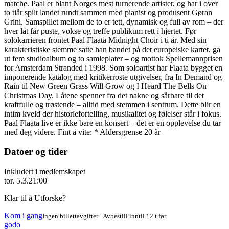
matche. Paal er blant Norges mest turnerende artister, og har i over
to tiår spilt landet rundt sammen med pianist og produsent Gøran
Grini. Samspillet mellom de to er tett, dynamisk og full av rom – der
hver låt får puste, vokse og treffe publikum rett i hjertet. Før
solokarrieren frontet Paal Flaata Midnight Choir i ti år. Med sin
karakteristiske stemme satte han bandet på det europeiske kartet, ga
ut fem studioalbum og to samleplater – og mottok Spellemannprisen
for Amsterdam Stranded i 1998. Som soloartist har Flaata bygget en
imponerende katalog med kritikerroste utgivelser, fra In Demand og
Rain til New Green Grass Will Grow og I Heard The Bells On
Christmas Day. Låtene spenner fra det nakne og sårbare til det
kraftfulle og trøstende – alltid med stemmen i sentrum. Dette blir en
intim kveld der historiefortelling, musikalitet og følelser står i fokus.
Paal Flaata live er ikke bare en konsert – det er en opplevelse du tar
med deg videre. Fint å vite: * Aldersgrense 20 år
Datoer og tider
Inkludert i medlemskapet
tor. 5.3.
21:00
Klar til å Utforske?
Kom i gang
Ingen billettavgifter · Avbestill inntil 12 t før
godo