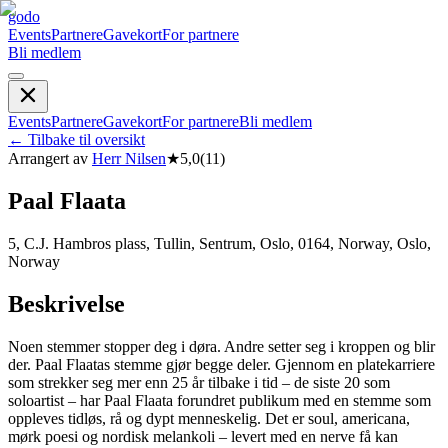
godo
Events
Partnere
Gavekort
For partnere
Bli medlem
Events
Partnere
Gavekort
For partnere
Bli medlem
←
Tilbake til oversikt
Arrangert av
Herr Nilsen
★
5,0
(
11
)
Paal Flaata
5, C.J. Hambros plass, Tullin, Sentrum, Oslo, 0164, Norway, Oslo,
Norway
Beskrivelse
Noen stemmer stopper deg i døra. Andre setter seg i kroppen og blir
der. Paal Flaatas stemme gjør begge deler. Gjennom en platekarriere
som strekker seg mer enn 25 år tilbake i tid – de siste 20 som
soloartist – har Paal Flaata forundret publikum med en stemme som
oppleves tidløs, rå og dypt menneskelig. Det er soul, americana,
mørk poesi og nordisk melankoli – levert med en nerve få kan