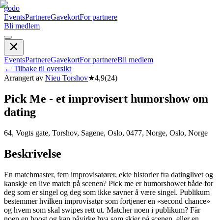
godo
Events
Partnere
Gavekort
For partnere
Bli medlem
Events
Partnere
Gavekort
For partnere
Bli medlem
←
Tilbake til oversikt
Arrangert av
Nieu Torshov
★
4,9
(
24
)
Pick Me - et improvisert humorshow om
dating
64, Vogts gate, Torshov, Sagene, Oslo, 0477, Norge, Oslo, Norge
Beskrivelse
En matchmaster, fem improvisatører, ekte historier fra datinglivet og
kanskje en live match på scenen? Pick me er humorshowet både for
deg som er singel og deg som ikke savner å være singel. Publikum
bestemmer hvilken improvisatør som fortjener en «second chance»
og hvem som skal swipes rett ut. Matcher noen i publikum? Får
noen en boost og kan påvirke hva som skjer på scenen, eller en