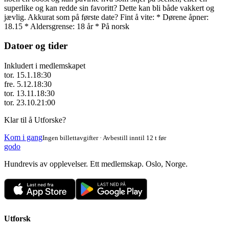
superlike og kan redde sin favoritt? Dette kan bli både vakkert og
jævlig. Akkurat som på første date? Fint å vite: * Dørene åpner:
18.15 * Aldersgrense: 18 år * På norsk
Datoer og tider
Inkludert i medlemskapet
tor. 15.1.
18:30
fre. 5.12.
18:30
tor. 13.11.
18:30
tor. 23.10.
21:00
Klar til å Utforske?
Kom i gang
Ingen billettavgifter · Avbestill inntil 12 t før
godo
Hundrevis av opplevelser. Ett medlemskap. Oslo, Norge.
Utforsk