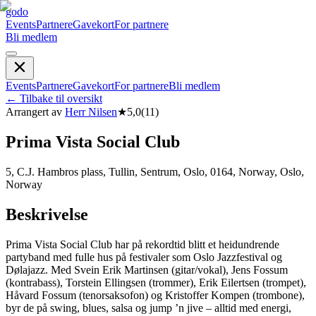
godo
Events
Partnere
Gavekort
For partnere
Bli medlem
Events
Partnere
Gavekort
For partnere
Bli medlem
←
Tilbake til oversikt
Arrangert av
Herr Nilsen
★
5,0
(
11
)
Prima Vista Social Club
5, C.J. Hambros plass, Tullin, Sentrum, Oslo, 0164, Norway, Oslo,
Norway
Beskrivelse
Prima Vista Social Club har på rekordtid blitt et heidundrende
partyband med fulle hus på festivaler som Oslo Jazzfestival og
Dølajazz. Med Svein Erik Martinsen (gitar/vokal), Jens Fossum
(kontrabass), Torstein Ellingsen (trommer), Erik Eilertsen (trompet),
Håvard Fossum (tenorsaksofon) og Kristoffer Kompen (trombone),
byr de på swing, blues, salsa og jump ’n jive – alltid med energi,