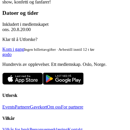
show, konfetti og fanfarer!
Datoer og tider
Inkludert i medlemskapet
ons. 20.8.
20:00
Klar til å Utforske?
Kom i gang
Ingen billettavgifter · Avbestill inntil 12 t før
godo
Hundrevis av opplevelser. Ett medlemskap. Oslo, Norge.
Utforsk
Events
Partnere
Gavekort
Om oss
For partnere
Vilkår
Vilkår for bruk
Personvernerklæring
Kontakt