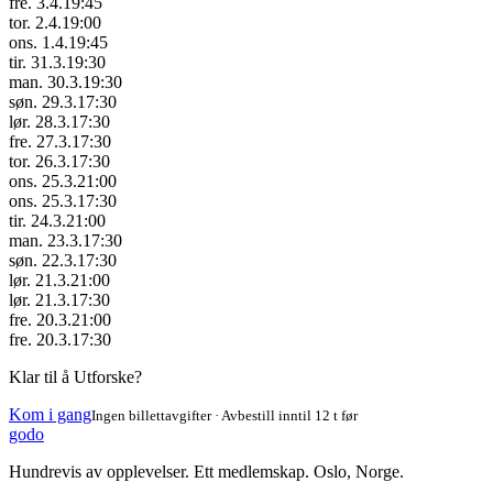
fre. 3.4.
19:45
tor. 2.4.
19:00
ons. 1.4.
19:45
tir. 31.3.
19:30
man. 30.3.
19:30
søn. 29.3.
17:30
lør. 28.3.
17:30
fre. 27.3.
17:30
tor. 26.3.
17:30
ons. 25.3.
21:00
ons. 25.3.
17:30
tir. 24.3.
21:00
man. 23.3.
17:30
søn. 22.3.
17:30
lør. 21.3.
21:00
lør. 21.3.
17:30
fre. 20.3.
21:00
fre. 20.3.
17:30
Klar til å Utforske?
Kom i gang
Ingen billettavgifter · Avbestill inntil 12 t før
godo
Hundrevis av opplevelser. Ett medlemskap. Oslo, Norge.