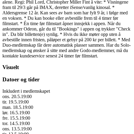
alene. Regi: Phil Lord, Christopher Miller Fint å vite: * Visningene
fram til 29/3 går på IMAX, deretter iSense/vanlig kinosal. *
Aldersgrense 12 år. Kan sees av barn som har fylt 9 år, i følge med
en voksen. * Du kan booke eller avbestille frem til 4 timer før
filmstart. * Én time før filmstart åpner innsjekk i appen. Når du
ankommer Odeon, går du til "Bookings" i appen og trykker "Check
in". Da blir billetten(e) synlig. * Hvis du ikke møter opp uten å
avbestille innen fristen, påløper et gebyr på 200 kr per billett. * Med
Duo-medlemskap får dere automatisk plasser sammen. Har du Solo-
medlemskap og ønsker å sitte med andre Godo-medlemmer, må du
kontakte kundeservice senest 24 timer før filmstart.
Visuelt
Datoer og tider
Inkludert i medlemskapet
ons. 20.5.
19:00
tir. 19.5.
19:00
man. 18.5.
19:00
lør. 16.5.
19:00
fre. 15.5.
19:00
tor. 14.5.
19:00
ons. 13.5.
19:00