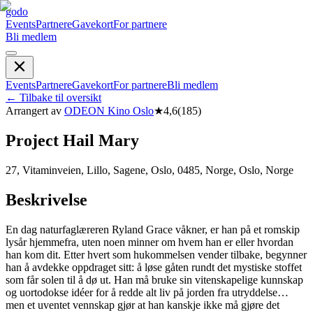
godo
Events
Partnere
Gavekort
For partnere
Bli medlem
Events
Partnere
Gavekort
For partnere
Bli medlem
←
Tilbake til oversikt
Arrangert av
ODEON Kino Oslo
★
4,6
(
185
)
Project Hail Mary
27, Vitaminveien, Lillo, Sagene, Oslo, 0485, Norge, Oslo, Norge
Beskrivelse
En dag naturfaglæreren Ryland Grace våkner, er han på et romskip
lysår hjemmefra, uten noen minner om hvem han er eller hvordan
han kom dit. Etter hvert som hukommelsen vender tilbake, begynner
han å avdekke oppdraget sitt: å løse gåten rundt det mystiske stoffet
som får solen til å dø ut. Han må bruke sin vitenskapelige kunnskap
og uortodokse idéer for å redde alt liv på jorden fra utryddelse…
men et uventet vennskap gjør at han kanskje ikke må gjøre det