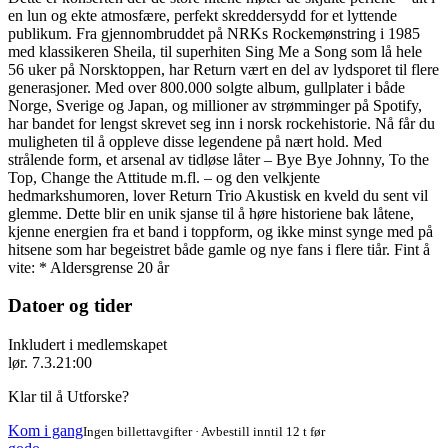
en lun og ekte atmosfære, perfekt skreddersydd for et lyttende
publikum. Fra gjennombruddet på NRKs Rockemønstring i 1985
med klassikeren Sheila, til superhiten Sing Me a Song som lå hele
56 uker på Norsktoppen, har Return vært en del av lydsporet til flere
generasjoner. Med over 800.000 solgte album, gullplater i både
Norge, Sverige og Japan, og millioner av strømminger på Spotify,
har bandet for lengst skrevet seg inn i norsk rockehistorie. Nå får du
muligheten til å oppleve disse legendene på nært hold. Med
strålende form, et arsenal av tidløse låter – Bye Bye Johnny, To the
Top, Change the Attitude m.fl. – og den velkjente
hedmarkshumoren, lover Return Trio Akustisk en kveld du sent vil
glemme. Dette blir en unik sjanse til å høre historiene bak låtene,
kjenne energien fra et band i toppform, og ikke minst synge med på
hitsene som har begeistret både gamle og nye fans i flere tiår. Fint å
vite: * Aldersgrense 20 år
Datoer og tider
Inkludert i medlemskapet
lør. 7.3.
21:00
Klar til å Utforske?
Kom i gang
Ingen billettavgifter · Avbestill inntil 12 t før