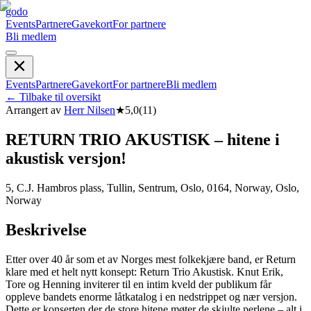
godo
Events
Partnere
Gavekort
For partnere
Bli medlem
Events
Partnere
Gavekort
For partnere
Bli medlem
←
Tilbake til oversikt
Arrangert av
Herr Nilsen
★
5,0
(
11
)
RETURN TRIO AKUSTISK – hitene i
akustisk versjon!
5, C.J. Hambros plass, Tullin, Sentrum, Oslo, 0164, Norway, Oslo,
Norway
Beskrivelse
Etter over 40 år som et av Norges mest folkekjære band, er Return
klare med et helt nytt konsept: Return Trio Akustisk. Knut Erik,
Tore og Henning inviterer til en intim kveld der publikum får
oppleve bandets enorme låtkatalog i en nedstrippet og nær versjon.
Dette er konserten der de store hitene møter de skjulte perlene – alt i