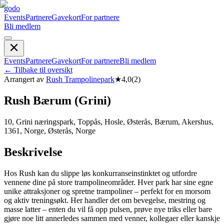
godo
Events
Partnere
Gavekort
For partnere
Bli medlem
Events
Partnere
Gavekort
For partnere
Bli medlem
←
Tilbake til oversikt
Arrangert av
Rush Trampolinepark
★
4,0
(
2
)
Rush Bærum (Grini)
10, Grini næringspark, Toppås, Hosle, Østerås, Bærum, Akershus,
1361, Norge, Østerås, Norge
Beskrivelse
Hos Rush kan du slippe løs konkurranseinstinktet og utfordre
vennene dine på store trampolineområder. Hver park har sine egne
unike attraksjoner og spretne trampoliner – perfekt for en morsom
og aktiv treningsøkt. Her handler det om bevegelse, mestring og
masse latter – enten du vil få opp pulsen, prøve nye triks eller bare
gjøre noe litt annerledes sammen med venner, kollegaer eller kanskje