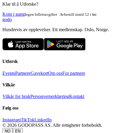
Klar til å Utforske?
Kom i gang
Ingen billettavgifter · Avbestill inntil 12 t før
godo
Hundrevis av opplevelser. Ett medlemskap. Oslo, Norge.
Utforsk
Events
Partnere
Gavekort
Om oss
For partnere
Vilkår
Vilkår for bruk
Personvernerklæring
Kontakt
Følg oss
Instagram
TikTok
LinkedIn
©
2026
GODOPASS AS.
Alle rettigheter forbeholdt.
NO
EN