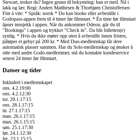
Stewart, tenker du? Ingen grunn til bekymring: han er med. Nå i
lakk og lær. Regi: Anders Matthesen & Thorbjørn Christoffersen
Fint å vite: * Språk: norsk * Du kan booke eller avbestille i
Godopass-appen frem til 4 timer før filmstart. * Én time før filmstart
åpner innsjekk i appen. Når du ankommer Odeon, går du til
"Bookings" i appen og trykker "Check in". Da blir billetten(e)
synlig. * Hvis du ikke møter opp uten å avbestille innen fristen,
påløper et gebyr på 200 kr. * Med Duo-medlemskap får dere
automatisk plasser sammen. Har du Solo-medlemskap og ønsker å
sitte med andre Godo-medlemmer, må du kontakte kundeservice
senest 24 timer før filmstart.
Datoer og tider
Inkludert i medlemskapet
ons. 4.2.
19:00
ons. 4.2.
12:30
tor. 29.1.
17:15
ons. 28.1.
17:15
tir. 27.1.
17:15
man. 26.1.
17:15
man. 26.1.
15:15
søn. 25.1.
17:30
lør. 24.1.
12:30
fre. 23.1.
15:15