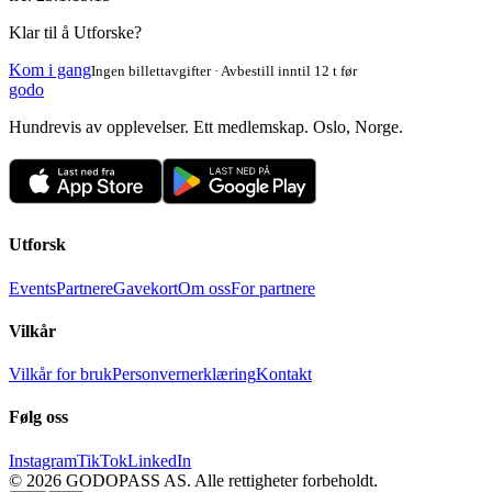
Klar til å Utforske?
Kom i gang
Ingen billettavgifter · Avbestill inntil 12 t før
godo
Hundrevis av opplevelser. Ett medlemskap. Oslo, Norge.
Utforsk
Events
Partnere
Gavekort
Om oss
For partnere
Vilkår
Vilkår for bruk
Personvernerklæring
Kontakt
Følg oss
Instagram
TikTok
LinkedIn
©
2026
GODOPASS AS.
Alle rettigheter forbeholdt.