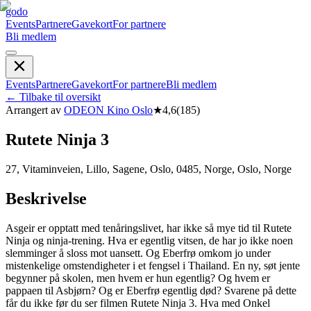
godo
Events
Partnere
Gavekort
For partnere
Bli medlem
Events
Partnere
Gavekort
For partnere
Bli medlem
←
Tilbake til oversikt
Arrangert av
ODEON Kino Oslo
★
4,6
(
185
)
Rutete Ninja 3
27, Vitaminveien, Lillo, Sagene, Oslo, 0485, Norge, Oslo, Norge
Beskrivelse
Asgeir er opptatt med tenåringslivet, har ikke så mye tid til Rutete
Ninja og ninja-trening. Hva er egentlig vitsen, de har jo ikke noen
slemminger å sloss mot uansett. Og Eberfrø omkom jo under
mistenkelige omstendigheter i et fengsel i Thailand. En ny, søt jente
begynner på skolen, men hvem er hun egentlig? Og hvem er
pappaen til Asbjørn? Og er Eberfrø egentlig død? Svarene på dette
får du ikke før du ser filmen Rutete Ninja 3. Hva med Onkel