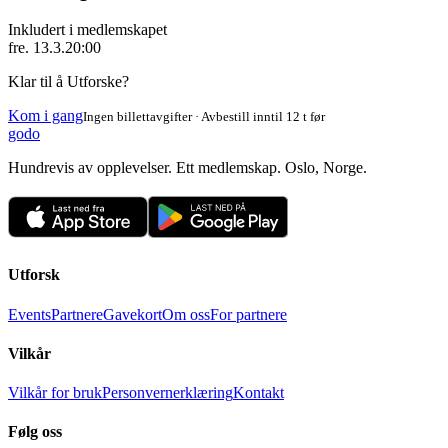
Inkludert i medlemskapet
fre. 13.3.
20:00
Klar til å Utforske?
Kom i gang
Ingen billettavgifter · Avbestill inntil 12 t før
godo
Hundrevis av opplevelser. Ett medlemskap. Oslo, Norge.
Utforsk
Events
Partnere
Gavekort
Om oss
For partnere
Vilkår
Vilkår for bruk
Personvernerklæring
Kontakt
Følg oss