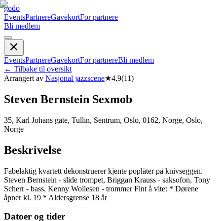
godo
Events
Partnere
Gavekort
For partnere
Bli medlem
Events
Partnere
Gavekort
For partnere
Bli medlem
←
Tilbake til oversikt
Arrangert av
Nasjonal jazzscene
★
4,9
(
11
)
S­t­e­v­e­n­ B­e­r­n­s­t­e­i­n­ S­e­x­mo­b­
35, Karl Johans gate, Tullin, Sentrum, Oslo, 0162, Norge, Oslo,
Norge
Beskrivelse
Fabelaktig kvartett dekonstruerer kjente poplåter på knivseggen.
Steven Bernstein - slide trompet, Briggan Krauss - saksofon, Tony
Scherr - bass, Kenny Wollesen - trommer Fint å vite: * Dørene
åpner kl. 19 * Aldersgrense 18 år
Datoer og tider