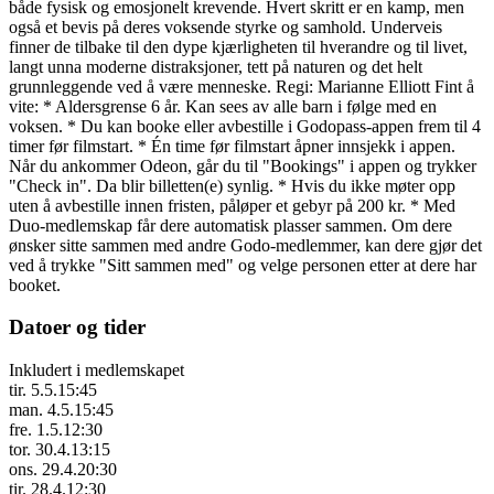
både fysisk og emosjonelt krevende. Hvert skritt er en kamp, men
også et bevis på deres voksende styrke og samhold. Underveis
finner de tilbake til den dype kjærligheten til hverandre og til livet,
langt unna moderne distraksjoner, tett på naturen og det helt
grunnleggende ved å være menneske. Regi: Marianne Elliott Fint å
vite: * Aldersgrense 6 år. Kan sees av alle barn i følge med en
voksen. * Du kan booke eller avbestille i Godopass-appen frem til 4
timer før filmstart. * Én time før filmstart åpner innsjekk i appen.
Når du ankommer Odeon, går du til "Bookings" i appen og trykker
"Check in". Da blir billetten(e) synlig. * Hvis du ikke møter opp
uten å avbestille innen fristen, påløper et gebyr på 200 kr. * Med
Duo-medlemskap får dere automatisk plasser sammen. Om dere
ønsker sitte sammen med andre Godo-medlemmer, kan dere gjør det
ved å trykke "Sitt sammen med" og velge personen etter at dere har
booket.
Datoer og tider
Inkludert i medlemskapet
tir. 5.5.
15:45
man. 4.5.
15:45
fre. 1.5.
12:30
tor. 30.4.
13:15
ons. 29.4.
20:30
tir. 28.4.
12:30