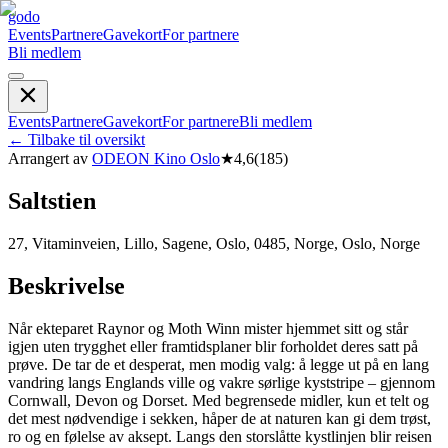
godo
Events
Partnere
Gavekort
For partnere
Bli medlem
Events
Partnere
Gavekort
For partnere
Bli medlem
←
Tilbake til oversikt
Arrangert av
ODEON Kino Oslo
★
4,6
(
185
)
Saltstien
27, Vitaminveien, Lillo, Sagene, Oslo, 0485, Norge, Oslo, Norge
Beskrivelse
Når ekteparet Raynor og Moth Winn mister hjemmet sitt og står
igjen uten trygghet eller framtidsplaner blir forholdet deres satt på
prøve. De tar de et desperat, men modig valg: å legge ut på en lang
vandring langs Englands ville og vakre sørlige kyststripe – gjennom
Cornwall, Devon og Dorset. Med begrensede midler, kun et telt og
det mest nødvendige i sekken, håper de at naturen kan gi dem trøst,
ro og en følelse av aksept. Langs den storslåtte kystlinjen blir reisen