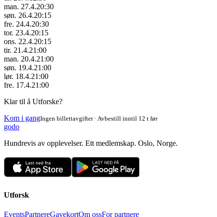
man. 27.4.
20:30
søn. 26.4.
20:15
fre. 24.4.
20:30
tor. 23.4.
20:15
ons. 22.4.
20:15
tir. 21.4.
21:00
man. 20.4.
21:00
søn. 19.4.
21:00
lør. 18.4.
21:00
fre. 17.4.
21:00
Klar til å Utforske?
Kom i gang
Ingen billettavgifter · Avbestill inntil 12 t før
godo
Hundrevis av opplevelser. Ett medlemskap. Oslo, Norge.
Utforsk
Events
Partnere
Gavekort
Om oss
For partnere