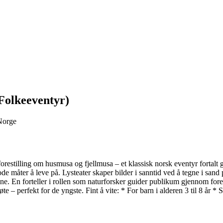
Folkeeventyr)
 Norge
restilling om husmusa og fjellmusa – et klassisk norsk eventyr fortalt
ode måter å leve på. Lysteater skaper bilder i sanntid ved å tegne i san
e. En forteller i rollen som naturforsker guider publikum gjennom fores
te – perfekt for de yngste. Fint å vite: * For barn i alderen 3 til 8 år * S