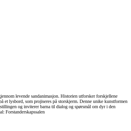
 gjennom levende sandanimasjon. Historien utforsker forskjellene
d på et lysbord, som projiseres på storskjerm. Denne unike kunstformen
tillingen og inviterer barna til dialog og spørsmål om dyr i den
al: Forstander­skaps­salen