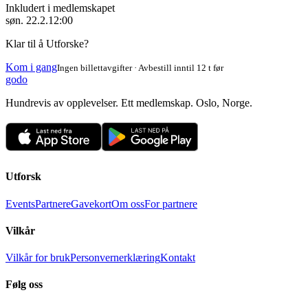
Inkludert i medlemskapet
søn. 22.2.
12:00
Klar til å Utforske?
Kom i gang
Ingen billettavgifter · Avbestill inntil 12 t før
godo
Hundrevis av opplevelser. Ett medlemskap. Oslo, Norge.
Utforsk
Events
Partnere
Gavekort
Om oss
For partnere
Vilkår
Vilkår for bruk
Personvernerklæring
Kontakt
Følg oss