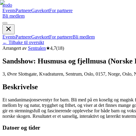
godo
Events
Partnere
Gavekort
For partnere
Bli medlem
Events
Partnere
Gavekort
For partnere
Bli medlem
←
Tilbake til oversikt
Arrangert av
Sentralen
★
4,7
(
18
)
Sandshow: Husmusa og fjellmusa (Norske 
3, Øvre Slottsgate, Kvadraturen, Sentrum, Oslo, 0157, Norge, Oslo,
Beskrivelse
Et sandanimasjonseventyr for barn. Bli med på en koselig og magisk fo
mellom by og natur, trygghet og frihet, og viser at det finnes mange g
gir en stemningsfull og fascinerende opplevelse for både barn og voksn
norske skogen. Resultatet er et sanselig, interaktivt og lærerikt teatermø
Datoer og tider