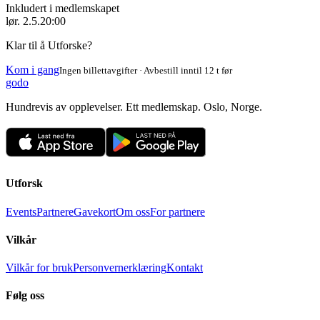
Inkludert i medlemskapet
lør. 2.5.
20:00
Klar til å Utforske?
Kom i gang
Ingen billettavgifter · Avbestill inntil 12 t før
godo
Hundrevis av opplevelser. Ett medlemskap. Oslo, Norge.
Utforsk
Events
Partnere
Gavekort
Om oss
For partnere
Vilkår
Vilkår for bruk
Personvernerklæring
Kontakt
Følg oss