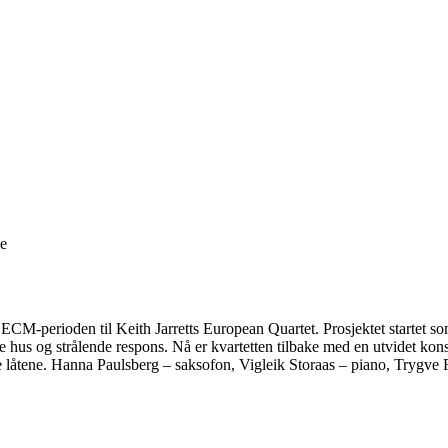
ge
-perioden til Keith Jarretts European Quartet. Prosjektet startet som e
e hus og strålende respons. Nå er kvartetten tilbake med en utvidet kons
se låtene. Hanna Paulsberg – saksofon, Vigleik Storaas – piano, Trygv