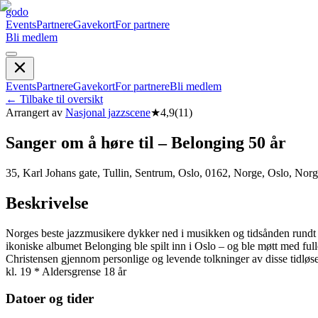
godo
Events
Partnere
Gavekort
For partnere
Bli medlem
Events
Partnere
Gavekort
For partnere
Bli medlem
←
Tilbake til oversikt
Arrangert av
Nasjonal jazzscene
★
4,9
(
11
)
Sanger om å høre til – Belonging 50 år
35, Karl Johans gate, Tullin, Sentrum, Oslo, 0162, Norge, Oslo, Nor
Beskrivelse
Norges beste jazzmusikere dykker ned i musikken og tidsånden rundt ECM
ikoniske albumet Belonging ble spilt inn i Oslo – og ble møtt med full
Christensen gjennom personlige og levende tolkninger av disse tidlø
kl. 19 * Aldersgrense 18 år
Datoer og tider