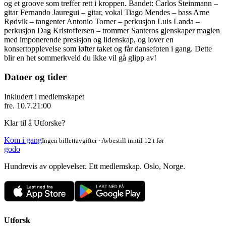
og et groove som treffer rett i kroppen. Bandet: Carlos Steinmann –
gitar Fernando Jauregui – gitar, vokal Tiago Mendes – bass Arne
Rødvik – tangenter Antonio Torner – perkusjon Luis Landa –
perkusjon Dag Kristoffersen – trommer Santeros gjenskaper magien
med imponerende presisjon og lidenskap, og lover en
konsertopplevelse som løfter taket og får dansefoten i gang. Dette
blir en het sommerkveld du ikke vil gå glipp av!
Datoer og tider
Inkludert i medlemskapet
fre. 10.7.
21:00
Klar til å Utforske?
Kom i gang
Ingen billettavgifter · Avbestill inntil 12 t før
godo
Hundrevis av opplevelser. Ett medlemskap. Oslo, Norge.
Utforsk