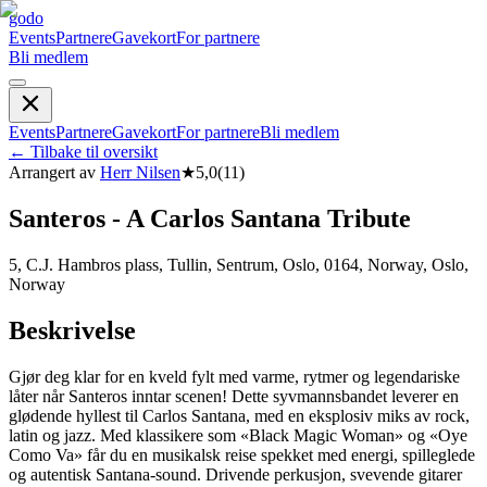
godo
Events
Partnere
Gavekort
For partnere
Bli medlem
Events
Partnere
Gavekort
For partnere
Bli medlem
←
Tilbake til oversikt
Arrangert av
Herr Nilsen
★
5,0
(
11
)
Santeros - A Carlos Santana Tribute
5, C.J. Hambros plass, Tullin, Sentrum, Oslo, 0164, Norway, Oslo,
Norway
Beskrivelse
Gjør deg klar for en kveld fylt med varme, rytmer og legendariske
låter når Santeros inntar scenen! Dette syvmannsbandet leverer en
glødende hyllest til Carlos Santana, med en eksplosiv miks av rock,
latin og jazz. Med klassikere som «Black Magic Woman» og «Oye
Como Va» får du en musikalsk reise spekket med energi, spilleglede
og autentisk Santana-sound. Drivende perkusjon, svevende gitarer