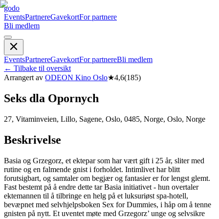
godo
Events
Partnere
Gavekort
For partnere
Bli medlem
Events
Partnere
Gavekort
For partnere
Bli medlem
←
Tilbake til oversikt
Arrangert av
ODEON Kino Oslo
★
4,6
(
185
)
Seks dla Opornych
27, Vitaminveien, Lillo, Sagene, Oslo, 0485, Norge, Oslo, Norge
Beskrivelse
Basia og Grzegorz, et ektepar som har vært gift i 25 år, sliter med
rutine og en falmende gnist i forholdet. Intimlivet har blitt
forutsigbart, og samtaler om begjær og fantasier er for lengst glemt.
Fast bestemt på å endre dette tar Basia initiativet - hun overtaler
ektemannen til å tilbringe en helg på et luksuriøst spa-hotell,
bevæpnet med selvhjelpsboken Sex for Dummies, i håp om å tenne
gnisten på nytt. Et uventet møte med Grzegorz’ unge og selvsikre