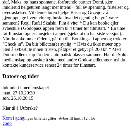
sjef, Maks, og hans spontane, forførende partner Domi, gjør
imidlertid helgeturen langt mer intens – full av spenning, fristelser og
overraskelser. Vil denne turen hjelpe Basia og Grzegorz å
gjenoppdage hverandre og huske hva det egentlig betyr å være
sammen? Regi: Rafal Skalski. Fint å vite: * Du kan booke eller
avbestille i Godopass-appen frem til 4 timer før filmstart. * Én time
før filmstart åpner innsjekk i appen (sjekk at du har siste versjon).
Når du ankommer Odeon, går du til "Bookings" i appen og trykker
"Check in". Da blir billetten(e) synlig. * Hvis du ikke møter opp
uten å avbestille innen fristen, påløper et gebyr på 200 kr. * Med
Duo-medlemskap får dere automatisk plasser sammen. Har du Solo-
medlemskap og ønsker å sitte med andre Godo-medlemmer, må du
kontakte kundeservice senest 24 timer før filmstart.
Datoer og tider
Inkludert i medlemskapet
man. 27.10.
20:30
søn. 26.10.
20:15
Klar til å Utforske?
Kom i gang
Ingen billettavgifter · Avbestill inntil 12 t før
godo