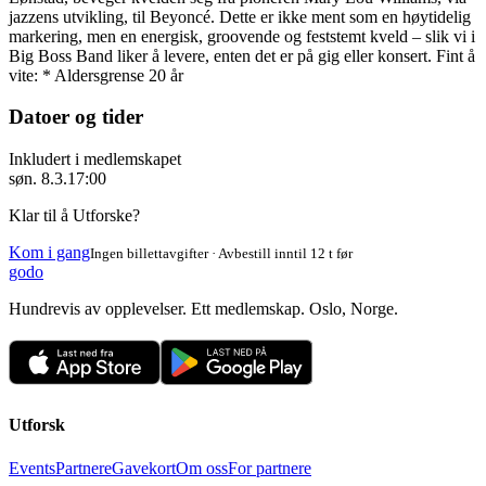
jazzens utvikling, til Beyoncé. Dette er ikke ment som en høytidelig
markering, men en energisk, groovende og feststemt kveld – slik vi i
Big Boss Band liker å levere, enten det er på gig eller konsert. Fint å
vite: * Aldersgrense 20 år
Datoer og tider
Inkludert i medlemskapet
søn. 8.3.
17:00
Klar til å Utforske?
Kom i gang
Ingen billettavgifter · Avbestill inntil 12 t før
godo
Hundrevis av opplevelser. Ett medlemskap. Oslo, Norge.
Utforsk
Events
Partnere
Gavekort
Om oss
For partnere