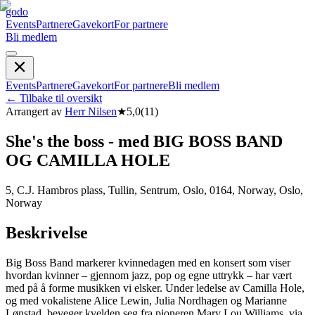
godo
Events
Partnere
Gavekort
For partnere
Bli medlem
Events
Partnere
Gavekort
For partnere
Bli medlem
←
Tilbake til oversikt
Arrangert av
Herr Nilsen
★
5,0
(
11
)
She's the boss - med BIG BOSS BAND
OG CAMILLA HOLE
5, C.J. Hambros plass, Tullin, Sentrum, Oslo, 0164, Norway, Oslo,
Norway
Beskrivelse
Big Boss Band markerer kvinnedagen med en konsert som viser
hvordan kvinner – gjennom jazz, pop og egne uttrykk – har vært
med på å forme musikken vi elsker. Under ledelse av Camilla Hole,
og med vokalistene Alice Lewin, Julia Nordhagen og Marianne
Lønstad, beveger kvelden seg fra pioneren Mary Lou Williams, via