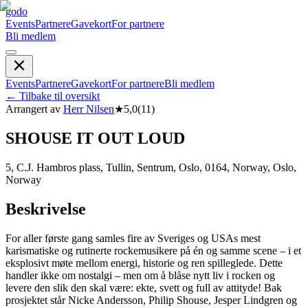
godo
Events
Partnere
Gavekort
For partnere
Bli medlem
Events
Partnere
Gavekort
For partnere
Bli medlem
←
Tilbake til oversikt
Arrangert av
Herr Nilsen
★
5,0
(
11
)
SHOUSE IT OUT LOUD
5, C.J. Hambros plass, Tullin, Sentrum, Oslo, 0164, Norway, Oslo,
Norway
Beskrivelse
For aller første gang samles fire av Sveriges og USAs mest
karismatiske og rutinerte rockemusikere på én og samme scene – i et
eksplosivt møte mellom energi, historie og ren spilleglede. Dette
handler ikke om nostalgi – men om å blåse nytt liv i rocken og
levere den slik den skal være: ekte, svett og full av attityde! Bak
prosjektet står Nicke Andersson, Philip Shouse, Jesper Lindgren og