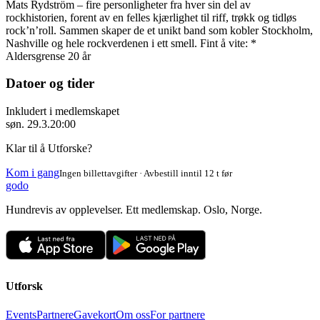
Mats Rydström – fire personligheter fra hver sin del av
rockhistorien, forent av en felles kjærlighet til riff, trøkk og tidløs
rock’n’roll. Sammen skaper de et unikt band som kobler Stockholm,
Nashville og hele rockverdenen i ett smell. Fint å vite: *
Aldersgrense 20 år
Datoer og tider
Inkludert i medlemskapet
søn. 29.3.
20:00
Klar til å Utforske?
Kom i gang
Ingen billettavgifter · Avbestill inntil 12 t før
godo
Hundrevis av opplevelser. Ett medlemskap. Oslo, Norge.
Utforsk
Events
Partnere
Gavekort
Om oss
For partnere