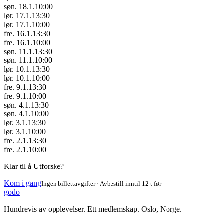
søn. 18.1.
10:00
lør. 17.1.
13:30
lør. 17.1.
10:00
fre. 16.1.
13:30
fre. 16.1.
10:00
søn. 11.1.
13:30
søn. 11.1.
10:00
lør. 10.1.
13:30
lør. 10.1.
10:00
fre. 9.1.
13:30
fre. 9.1.
10:00
søn. 4.1.
13:30
søn. 4.1.
10:00
lør. 3.1.
13:30
lør. 3.1.
10:00
fre. 2.1.
13:30
fre. 2.1.
10:00
Klar til å Utforske?
Kom i gang
Ingen billettavgifter · Avbestill inntil 12 t før
godo
Hundrevis av opplevelser. Ett medlemskap. Oslo, Norge.