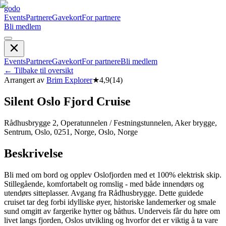
godo
Events
Partnere
Gavekort
For partnere
Bli medlem
Events
Partnere
Gavekort
For partnere
Bli medlem
←
Tilbake til oversikt
Arrangert av
Brim Explorer
★
4,9
(
14
)
Silent Oslo Fjord Cruise
Rådhusbrygge 2, Operatunnelen / Festningstunnelen, Aker brygge,
Sentrum, Oslo, 0251, Norge, Oslo, Norge
Beskrivelse
Bli med om bord og opplev Oslofjorden med et 100% elektrisk skip.
Stillegående, komfortabelt og romslig - med både innendørs og
utendørs sitteplasser. Avgang fra Rådhusbrygge. Dette guidede
cruiset tar deg forbi idylliske øyer, historiske landemerker og smale
sund omgitt av fargerike hytter og båthus. Underveis får du høre om
livet langs fjorden, Oslos utvikling og hvorfor det er viktig å ta vare