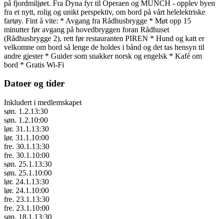
på fjordmiljøet. Fra Dyna fyr til Operaen og MUNCH - opplev byen
fra et nytt, rolig og unikt perspektiv, om bord på vårt helelektriske
fartøy. Fint å vite: * Avgang fra Rådhusbrygge * Møt opp 15
minutter før avgang på hovedbryggen foran Rådhuset
(Rådhusbrygge 2), rett før restauranten PIREN * Hund og katt er
velkomne om bord så lenge de holdes i bånd og det tas hensyn til
andre gjester * Guider som snakker norsk og engelsk * Kafé om
bord * Gratis Wi-Fi
Datoer og tider
Inkludert i medlemskapet
søn. 1.2.
13:30
søn. 1.2.
10:00
lør. 31.1.
13:30
lør. 31.1.
10:00
fre. 30.1.
13:30
fre. 30.1.
10:00
søn. 25.1.
13:30
søn. 25.1.
10:00
lør. 24.1.
13:30
lør. 24.1.
10:00
fre. 23.1.
13:30
fre. 23.1.
10:00
søn. 18.1.
13:30