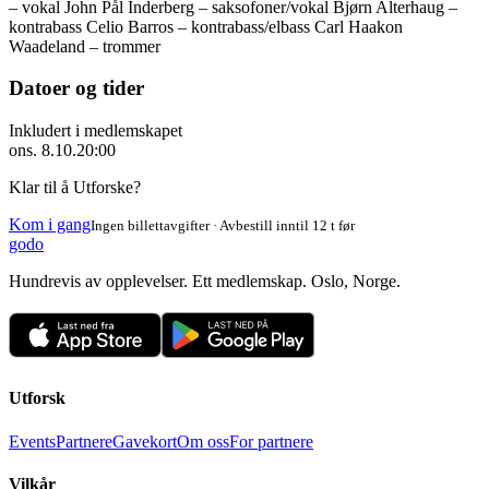
– vokal John Pål Inderberg – saksofoner/vokal Bjørn Alterhaug –
kontrabass Celio Barros – kontrabass/elbass Carl Haakon
Waadeland – trommer
Datoer og tider
Inkludert i medlemskapet
ons. 8.10.
20:00
Klar til å Utforske?
Kom i gang
Ingen billettavgifter · Avbestill inntil 12 t før
godo
Hundrevis av opplevelser. Ett medlemskap. Oslo, Norge.
Utforsk
Events
Partnere
Gavekort
Om oss
For partnere
Vilkår