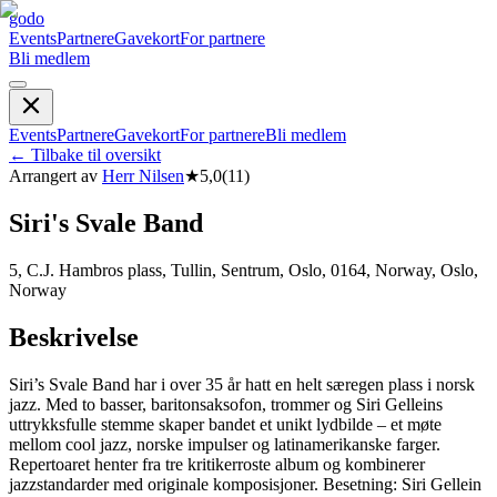
godo
Events
Partnere
Gavekort
For partnere
Bli medlem
Events
Partnere
Gavekort
For partnere
Bli medlem
←
Tilbake til oversikt
Arrangert av
Herr Nilsen
★
5,0
(
11
)
Siri's Svale Band
5, C.J. Hambros plass, Tullin, Sentrum, Oslo, 0164, Norway, Oslo,
Norway
Beskrivelse
Siri’s Svale Band har i over 35 år hatt en helt særegen plass i norsk
jazz. Med to basser, baritonsaksofon, trommer og Siri Gelleins
uttrykksfulle stemme skaper bandet et unikt lydbilde – et møte
mellom cool jazz, norske impulser og latinamerikanske farger.
Repertoaret henter fra tre kritikerroste album og kombinerer
jazzstandarder med originale komposisjoner. Besetning: Siri Gellein