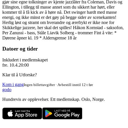
gjør sine egne tolkninger av kjente jazzlåter fra Coleman, Davis og
Ellington, i tillegg til masse annet som du sikkert har hørt, eller
kommer til å få kick av å høre nå. Det swinger hardt med masse
energi, og ikke minst er det gøy på begge sider av scenekanten!
Herlig løst og stramt om hverandre og ærefrykt er ikke noe for
Skikkelige jazzere, her skal det spilles! Håkon Kornstad - saksofon,
Per Zanussi - bass, Ståle Liavik Solberg - trommer Fint å vite: *
Dørene åpner kl. 19 * Aldersgrense 18 år
Datoer og tider
Inkludert i medlemskapet
fre. 10.4.
20:00
Klar til å Utforske?
Kom i gang
Ingen billettavgifter · Avbestill inntil 12 t før
godo
Hundrevis av opplevelser. Ett medlemskap. Oslo, Norge.