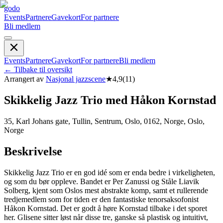
godo
Events
Partnere
Gavekort
For partnere
Bli medlem
Events
Partnere
Gavekort
For partnere
Bli medlem
←
Tilbake til oversikt
Arrangert av
Nasjonal jazzscene
★
4,9
(
11
)
Skikkelig Jazz Trio med Håkon Kornstad
35, Karl Johans gate, Tullin, Sentrum, Oslo, 0162, Norge, Oslo,
Norge
Beskrivelse
Skikkelig Jazz Trio er en god idé som er enda bedre i virkeligheten,
og som du bør oppleve. Bandet er Per Zanussi og Ståle Liavik
Solberg, kjent som Oslos mest abstrakte komp, samt et rullerende
tredjemedlem som for tiden er den fantastiske tenorsaksofonist
Håkon Kornstad. Det er godt å høre Kornstad tilbake i det sporet
her. Glisene sitter løst når disse tre, ganske så plastisk og intuitivt,