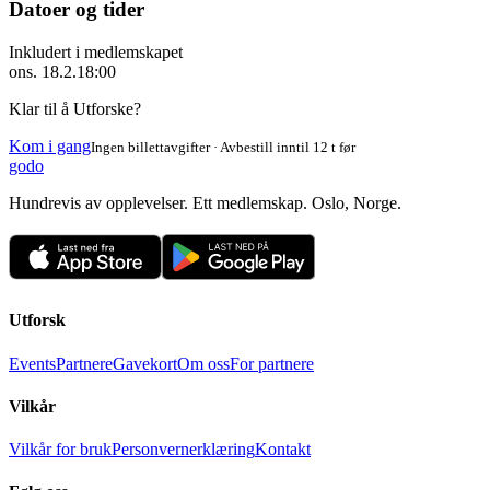
Datoer og tider
Inkludert i medlemskapet
ons. 18.2.
18:00
Klar til å Utforske?
Kom i gang
Ingen billettavgifter · Avbestill inntil 12 t før
godo
Hundrevis av opplevelser. Ett medlemskap. Oslo, Norge.
Utforsk
Events
Partnere
Gavekort
Om oss
For partnere
Vilkår
Vilkår for bruk
Personvernerklæring
Kontakt