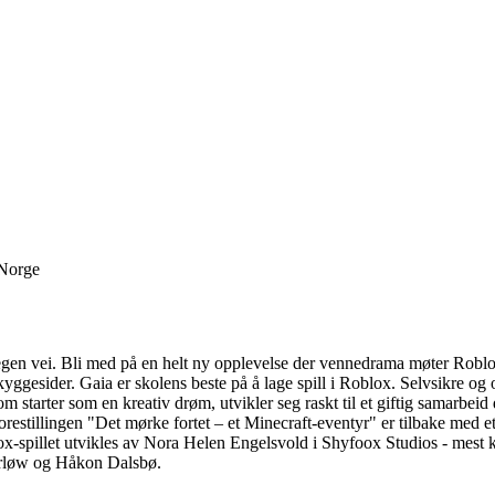
 Norge
n egen vei. Bli med på en helt ny opplevelse der vennedrama møter Robl
 skyggesider. Gaia er skolens beste på å lage spill i Roblox. Selvsikre 
m starter som en kreativ drøm, utvikler seg raskt til et giftig samarbeid 
orestillingen "Det mørke fortet – et Minecraft-eventyr" er tilbake med 
x-spillet utvikles av Nora Helen Engelsvold i Shyfoox Studios - mest k
Gjerløw og Håkon Dalsbø.