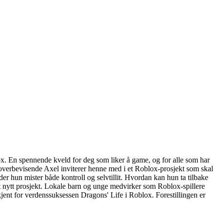
ox. En spennende kveld for deg som liker å game, og for alle som har
og overbevisende Axel inviterer henne med i et Roblox-prosjekt som skal
der hun mister både kontroll og selvtillit. Hvordan kan hun ta tilbake
et nytt prosjekt. Lokale barn og unge medvirker som Roblox-spillere
jent for verdenssuksessen Dragons' Life i Roblox. Forestillingen er