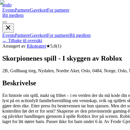
godo
Events
Partnere
Gavekort
For partnere
Bli medlem
Events
Partnere
Gavekort
For partnere
Bli medlem
←
Tilbake til oversikt
Arrangert av
Riksteatret
★
5,0
(
1
)
Skorpionenes spill - I skyggen av Roblox
2B, Gullhaug torg, Nydalen, Nordre Aker, Oslo, 0484, Norge, Oslo,
Beskrivelse
En historie om spill, makt og frihet – i en verden der du må kode di
lyst på en actionfylt familieforestilling om vennskap, svik og spillets
gjøre dem rike. Etter press fra bestevennen tar hun sjansen. Men det so
kontrollen før det er for sent? Skaperne av den prisvinnende gaming-f
og påvirker handlingen gjennom å spille Roblox live på scenen. Roblo
laget for litt større barn. Passer ikke for barn under 6 år. Av Frode 