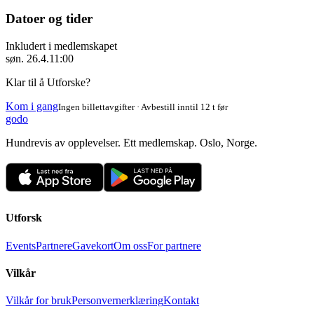
Datoer og tider
Inkludert i medlemskapet
søn. 26.4.
11:00
Klar til å Utforske?
Kom i gang
Ingen billettavgifter · Avbestill inntil 12 t før
godo
Hundrevis av opplevelser. Ett medlemskap. Oslo, Norge.
Utforsk
Events
Partnere
Gavekort
Om oss
For partnere
Vilkår
Vilkår for bruk
Personvernerklæring
Kontakt