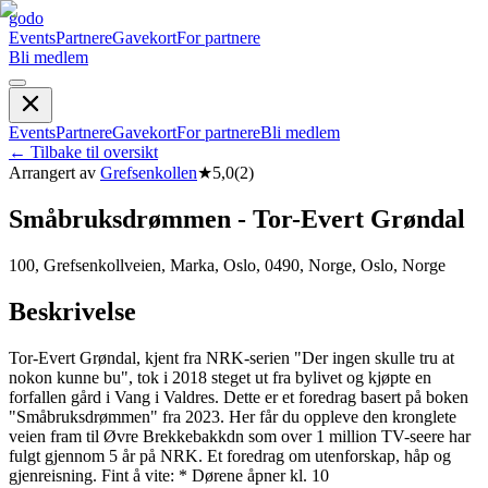
godo
Events
Partnere
Gavekort
For partnere
Bli medlem
Events
Partnere
Gavekort
For partnere
Bli medlem
←
Tilbake til oversikt
Arrangert av
Grefsenkollen
★
5,0
(
2
)
Småbruksdrømmen - Tor-Evert Grøndal
100, Grefsenkollveien, Marka, Oslo, 0490, Norge, Oslo, Norge
Beskrivelse
Tor-Evert Grøndal, kjent fra NRK-serien "Der ingen skulle tru at
nokon kunne bu", tok i 2018 steget ut fra bylivet og kjøpte en
forfallen gård i Vang i Valdres. Dette er et foredrag basert på boken
"Småbruksdrømmen" fra 2023. Her får du oppleve den kronglete
veien fram til Øvre Brekkebakkdn som over 1 million TV-seere har
fulgt gjennom 5 år på NRK. Et foredrag om utenforskap, håp og
gjenreisning. Fint å vite: * Dørene åpner kl. 10