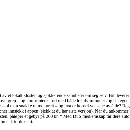
v et lokalt kloster, og sjokkerende sannheter om seg selv. Bill levere
til overgrep – og konfronteres fort med både lokalsamfunnets og sin eg
år skal man snakke ut mot urett – og hva er konsekvensene av å tie? Regi
 åpner innsjekk i appen (sjekk at du har siste versjon). Når du ankomme
n fristen, påløper et gebyr på 200 kr. * Med Duo-medlemskap får dere a
mer før filmstart.