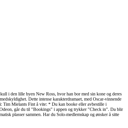
r kull i den lille byen New Ross, hvor han bor med sin kone og deres
en medskyldighet. Dette intense karakterdramaet, med Oscar-vinnende
: Tim Mielants Fint å vite: * Du kan booke eller avbestille i
r Odeon, går du til "Bookings" i appen og trykker "Check in". Da blir
utomatisk plasser sammen. Har du Solo-medlemskap og ønsker å sitte