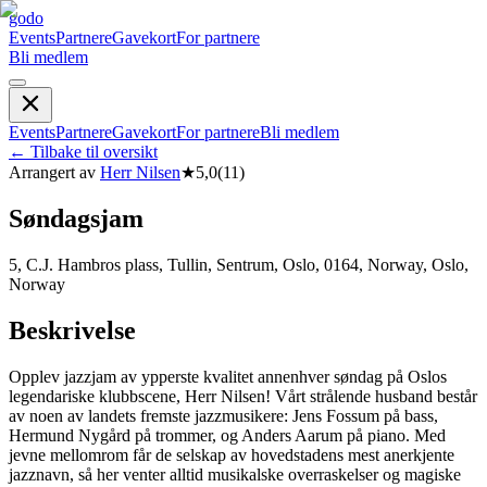
godo
Events
Partnere
Gavekort
For partnere
Bli medlem
Events
Partnere
Gavekort
For partnere
Bli medlem
←
Tilbake til oversikt
Arrangert av
Herr Nilsen
★
5,0
(
11
)
Søndagsjam
5, C.J. Hambros plass, Tullin, Sentrum, Oslo, 0164, Norway, Oslo,
Norway
Beskrivelse
Opplev jazzjam av ypperste kvalitet annenhver søndag på Oslos
legendariske klubbscene, Herr Nilsen! Vårt strålende husband består
av noen av landets fremste jazzmusikere: Jens Fossum på bass,
Hermund Nygård på trommer, og Anders Aarum på piano. Med
jevne mellomrom får de selskap av hovedstadens mest anerkjente
jazznavn, så her venter alltid musikalske overraskelser og magiske