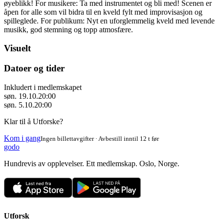
øyeblikk! For musikere: Ta med instrumentet og bli med! Scenen er
åpen for alle som vil bidra til en kveld fylt med improvisasjon og
spilleglede. For publikum: Nyt en uforglemmelig kveld med levende
musikk, god stemning og topp atmosfære.
Visuelt
Datoer og tider
Inkludert i medlemskapet
søn. 19.10.
20:00
søn. 5.10.
20:00
Klar til å Utforske?
Kom i gang
Ingen billettavgifter · Avbestill inntil 12 t før
godo
Hundrevis av opplevelser. Ett medlemskap. Oslo, Norge.
Utforsk