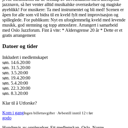
jazznavn, så her venter alltid musikalske overraskelser og magiske
øyeblikk! For musikere: Ta med instrumentet og bli med! Scenen er
åpen for alle som vil bidra til en kveld fylt med improvisasjon og
spilleglede. For publikum: Nyt en uforglemmelig kveld med levende
musikk, god stemning og topp atmosfære. Arrangert i samarbeid
med Oslo Jazzforum. Fint å vite: * Aldersgrense 20 år * Dette er et
gratis arrangement
Datoer og tider
Inkludert i medlemskapet
søn. 14.6.
20:00
søn. 31.5.
20:00
søn. 3.5.
20:00
søn. 19.4.
20:00
søn. 5.4.
20:00
søn. 22.3.
20:00
søn. 8.3.
20:00
Klar til å Utforske?
Kom i gang
Ingen billettavgifter · Avbestill inntil 12 t før
godo
Hundrevis av opplevelser. Ett medlemskap. Oslo, Norge.