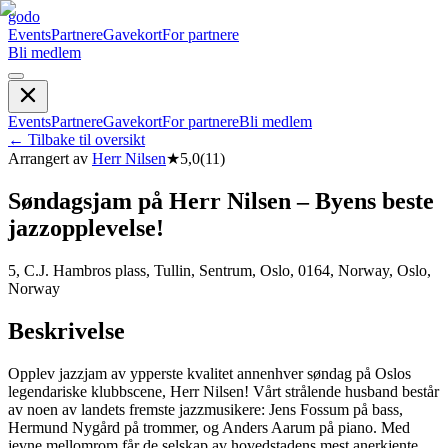
godo
Events
Partnere
Gavekort
For partnere
Bli medlem
Events
Partnere
Gavekort
For partnere
Bli medlem
←
Tilbake til oversikt
Arrangert av
Herr Nilsen
★
5,0
(
11
)
Søndagsjam på Herr Nilsen – Byens beste
jazzopplevelse!
5, C.J. Hambros plass, Tullin, Sentrum, Oslo, 0164, Norway, Oslo,
Norway
Beskrivelse
Opplev jazzjam av ypperste kvalitet annenhver søndag på Oslos
legendariske klubbscene, Herr Nilsen! Vårt strålende husband består
av noen av landets fremste jazzmusikere: Jens Fossum på bass,
Hermund Nygård på trommer, og Anders Aarum på piano. Med
jevne mellomrom får de selskap av hovedstadens mest anerkjente